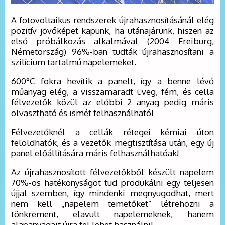
A fotovoltaikus rendszerek újrahasznosításánál elég
pozitív jövőképet kapunk, ha utánajárunk, hiszen az
első próbálkozás alkalmával (2004 Freiburg,
Németország) 96%-ban tudták újrahasznosítani a
szilícium tartalmú napelemeket.
600°C fokra hevítik a panelt, így a benne lévő
műanyag elég, a visszamaradt üveg, fém, és cella
félvezetők közül az előbbi 2 anyag pedig máris
olvasztható és ismét felhasználható!
Félvezetőknél a cellák rétegei kémiai úton
feloldhatók, és a vezetők megtisztítása után, egy új
panel előállítására máris felhasználhatóak!
Az újrahasznosított félvezetőkből készült napelem
70%-os hatékonyságot tud produkálni egy teljesen
újjal szemben, így mindenki megnyugodhat, mert
nem kell „napelem temetőket” létrehozni a
tönkrement, elavult napelemeknek, hanem
alapanyagait újra fel lehet használni!