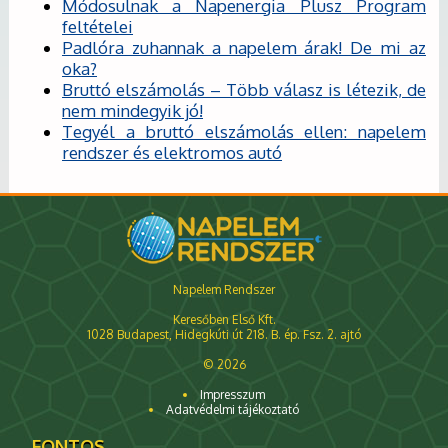
Módosulnak a Napenergia Plusz Program
feltételei
Padlóra zuhannak a napelem árak! De mi az
oka?
Bruttó elszámolás – Több válasz is létezik, de
nem mindegyik jó!
Tegyél a bruttó elszámolás ellen: napelem
rendszer és elektromos autó
Napelem Rendszer
Keresőben Első Kft.
1028 Budapest, Hidegkúti út 218. B. ép. Fsz. 2. ajtó
© 2026
Impresszum
Adatvédelmi tájékoztató
FONTOS