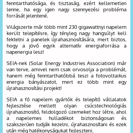
fenntarthatósága, és tisztaság, ezért kellemetlen
lenne, ha egy igen nagy szennyezési probléma
forrását jelentené.
Világszerte már több mint 230 gigawattnyi napelem
került telepítésre, így tényleg nagy hangsúlyt kell
fektetni a panelek újrahasznosítására, mert biztos,
hogy a jövő egyik alternatív energiaforrása a
napenergia lesz!
SEIA-nek (Solar Energy Industries Association) már
van terve, amivel nem csak orvosolja a problémát,
hanem még fenntarthatóbbá teszi a fotovoltaikus
energia bányászatot, mert ez több mint egy
újrahasznosítási projekt!
SEIA a fő napelem gyártók és telepítő vállalatok
fejlesztése mellett olyan csúcstechnológiás
újrahasznosító, feldolgozó üzemeket hoz létre, ahol
a napelemes hulladékot biztonságosan és
szakszerűen tudják kezelni, újrahasznosítani és ezek
után még hatékonyságukat fejleszteni.