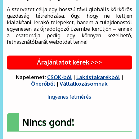
A szervezet célja egy hosszú távú globális körkörös
gazdaság létrehozása, úgy, hogy ne kelljen
kialakítani lerakó telepeket, hanem a tulajdonostól
egyenesen az újradolgozó üzembe kerüljön – ennek
a csatornája pedig egy könnyen kezelhető,
felhasználóbarát weboldal lenne!
Árajánlatot kérek >>>
Napelemet:
CSOK-ból
|
Lakástakarékból
|
Önerőből
|
Vállalkozásomnak
Ingyenes felmérés
Nincs gond!