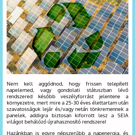
Nem kell aggódnod, hogy frissen telepített
napelemed, vagy gondolati státuszban lévő
rendszered később veszélyforrást jelentene a
környezetre, mert mire a 25-30 éves élettartam után
szavatosságuk lejár és/vagy netán tönkremennek a
panelek, addigra biztosan kiforrott lesz a SEIA
világot behálózó újrahasznosító rendszere!
Hazánkban is egyre népszerűbb a napenergia, és