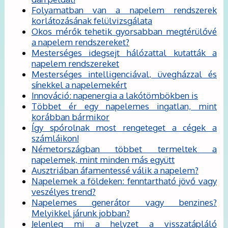
Folyamatban van a napelem rendszerek
korlátozásának felülvizsgálata
Okos mérők tehetik gyorsabban megtérülővé
a napelem rendszereket?
Mesterséges idegsejt hálózattal kutatták a
napelem rendszereket
Mesterséges intelligenciával, üvegházzal és
sínekkel a napelemekért
Innováció: napenergia a lakótömbökben is
Többet ér egy napelemes ingatlan, mint
korábban bármikor
Így spórolnak most rengeteget a cégek a
számláikon!
Németországban többet termeltek a
napelemek, mint minden más együtt
Ausztriában áfamentessé válik a napelem?
Napelemek a földeken: fenntartható jövő vagy
veszélyes trend?
Napelemes generátor vagy benzines?
Melyikkel járunk jobban?
Jelenleg mi a helyzet a visszatápláló