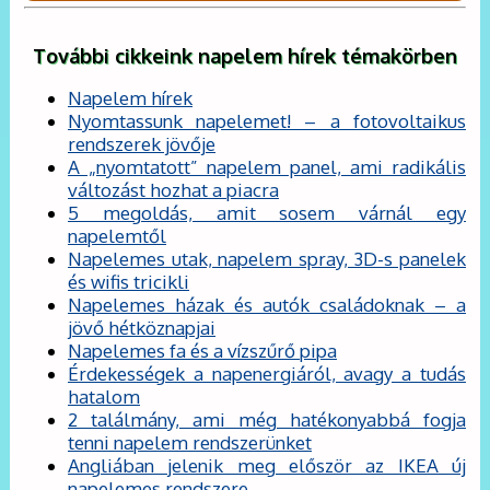
További cikkeink napelem hírek témakörben
Napelem hírek
Nyomtassunk napelemet! – a fotovoltaikus
rendszerek jövője
A „nyomtatott” napelem panel, ami radikális
változást hozhat a piacra
5 megoldás, amit sosem várnál egy
napelemtől
Napelemes utak, napelem spray, 3D-s panelek
és wifis tricikli
Napelemes házak és autók családoknak – a
jövő hétköznapjai
Napelemes fa és a vízszűrő pipa
Érdekességek a napenergiáról, avagy a tudás
hatalom
2 találmány, ami még hatékonyabbá fogja
tenni napelem rendszerünket
Angliában jelenik meg először az IKEA új
napelemes rendszere