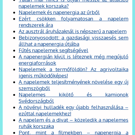
napelemek korszaka?
Napelemek és napenergia az űrből
Ezért csökken folyamatosan a napelem
rendszerek ára
Az ausztrál áruházaknál is népszerű a napelem
Bebizonyosodott: a gazdasági visszaesés sem
állhat a napenergia útjába
Fűtés napelemek segítségével
A napenergián kívül is léteznek még megújuló
energiaforrások
Napelemek a termőföldön? Az agrivoltaika
igenis működőképes!
A napelemek teljesítményének növelése egy új
szemszögből
Napelemes kikötő és kamionok
Svédországból
A növényi hulladék egy újabb felhasználása –
ezúttal napelemekhez!
A napelem és a divat – közeledik a napelemes
ruhák korszaka
Pont, mint a filmekben – napenergia a