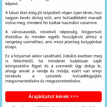
képest.
A falusi élet elég jól teljesített régen ilyen téren, hisz
nagyon kevés dolog volt, ami hulladékként maradt
volna meg, mindent fel tudtak használni valamire.
A városiasodás, növekvő népesség, felgyorsult
életstílus és minden egyéb hozzájárult ahhoz a
rengeteg szeméthez, ami most jelenleg bolygónkat
ellepi.
Ez a folyamat akkor lassítható, (ideális esetben meg
is fékezhető), ha mindenki tudatosan saját
környezetére figyel és a szemetét úgy dobja ki,
ahogy annak a rendje és módja, ezért van ennyi
törekvés a szelektív hulladékgyűjtés
megismertetésére és megszerettetésére.
Árajánlatot kérek >>>