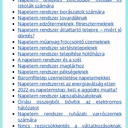
iskolák számára
Napelem rendszer borászatok számára
Napelem rendszer lovardáknak
Napelem edzőtermeknek, fitnesztermeknek
Napelem rendszer állattartó telepre – miért jó
döntés?
Napelem műanyag fröccsöntő üzemeknek
Napelem rendszer sertéstelepeknek
Napelem rendszer telepítése hűtőházra
A napelem rendszer és a szél
Napelem rendszer magtárhoz
Napelem rendszer pékségeknek
Baromfitelep üzemeltetése napelemekkel
Napelem rendszerrel az energiaválság ellen
2022-es napelemstop: kell-e aggódni miatta?
Napelem rendszer lapszabászatoknak
Óriási összegből bővítik az elektromos
hálózatot
Napelem rendszer ruházati varróüzemek
számára
Nincs rezsicsökkentés a vállalkozásoknak: