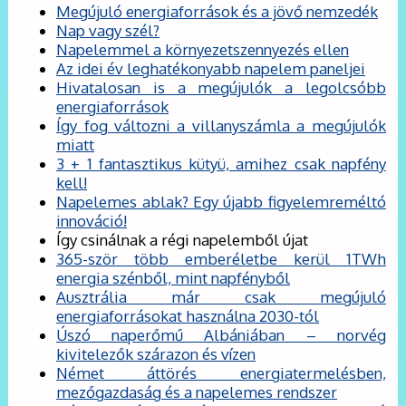
Megújuló energiaforrások és a jövő nemzedék
Nap vagy szél?
Napelemmel a környezetszennyezés ellen
Az idei év leghatékonyabb napelem paneljei
Hivatalosan is a megújulók a legolcsóbb
energiaforrások
Így fog változni a villanyszámla a megújulók
miatt
3 + 1 fantasztikus kütyü, amihez csak napfény
kell!
Napelemes ablak? Egy újabb figyelemreméltó
innováció!
Így csinálnak a régi napelemből újat
365-ször több emberéletbe kerül 1TWh
energia szénből, mint napfényből
Ausztrália már csak megújuló
energiaforrásokat használna 2030-tól
Úszó naperőmű Albániában – norvég
kivitelezők szárazon és vízen
Német áttörés energiatermelésben,
mezőgazdaság és a napelemes rendszer