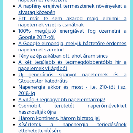
A napfény erejével termesztenek növényeket a
sivatag közepén
Ezt már te sem akarod majd elhinni: a
napelemek vizet is csinálnak
100% megújuló energiával fog üzemelni a
Google 2017-től
A Google elmondja, melyik háztetőre érdemes
napelemet szerelni!
Fény az éjszakában ott, ahol áram sincs
A két legújabb és legmegdöbbentőbb hír a
napelemek világából
Új generációs spanyol napelemek és a
Gloucester katedrális
Napenergia akkor és most - i.e. 210-től i.sz.
2018-ig
A világ 3 legnagyobb napelemfarmja!
Csernobil területét naperőművekkel
hasznosítják újra
Három kontinens, három biztató jel
Kísérletek a napenergia terjedésének
ellehetetlenítésére