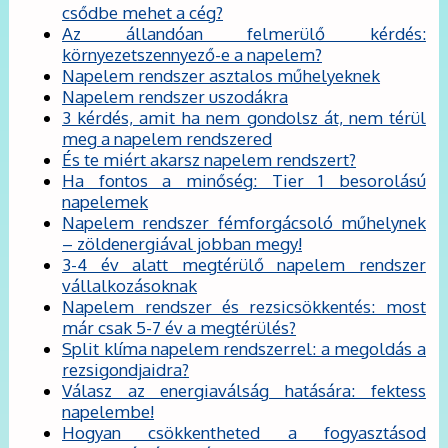
csődbe mehet a cég?
Az állandóan felmerülő kérdés:
környezetszennyező-e a napelem?
Napelem rendszer asztalos műhelyeknek
Napelem rendszer uszodákra
3 kérdés, amit ha nem gondolsz át, nem térül
meg a napelem rendszered
És te miért akarsz napelem rendszert?
Ha fontos a minőség: Tier 1 besorolású
napelemek
Napelem rendszer fémforgácsoló műhelynek
– zöldenergiával jobban megy!
3-4 év alatt megtérülő napelem rendszer
vállalkozásoknak
Napelem rendszer és rezsicsökkentés: most
már csak 5-7 év a megtérülés?
Split klíma napelem rendszerrel: a megoldás a
rezsigondjaidra?
Válasz az energiaválság hatására: fektess
napelembe!
Hogyan csökkentheted a fogyasztásod