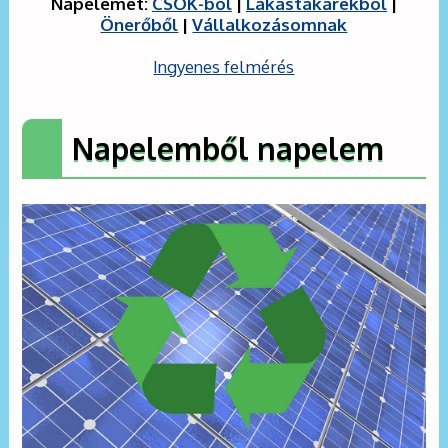
Napelemet:
CSOK-ból
|
Lakástakarékból
|
Önerőből
|
Vállalkozásomnak
Ingyenes felmérés
Napelemből napelem