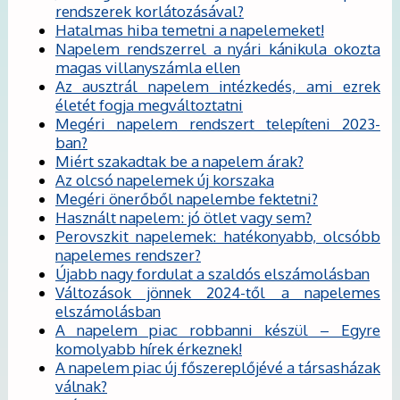
rendszerek korlátozásával?
Hatalmas hiba temetni a napelemeket!
Napelem rendszerrel a nyári kánikula okozta
magas villanyszámla ellen
Az ausztrál napelem intézkedés, ami ezrek
életét fogja megváltoztatni
Megéri napelem rendszert telepíteni 2023-
ban?
Miért szakadtak be a napelem árak?
Az olcsó napelemek új korszaka
Megéri önerőből napelembe fektetni?
Használt napelem: jó ötlet vagy sem?
Perovszkit napelemek: hatékonyabb, olcsóbb
napelemes rendszer?
Újabb nagy fordulat a szaldós elszámolásban
Változások jönnek 2024-től a napelemes
elszámolásban
A napelem piac robbanni készül – Egyre
komolyabb hírek érkeznek!
A napelem piac új főszereplőjévé a társasházak
válnak?