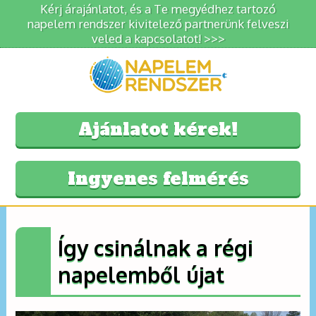
Kérj árajánlatot, és a Te megyédhez tartozó
napelem rendszer kivitelező partnerünk felveszi
veled a kapcsolatot! >>>
Ajánlatot kérek!
Ingyenes felmérés
Így csinálnak a régi
napelemből újat