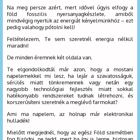
Na meg persze azért, mert idővel úgyis elfogy a
föld fosszilis nyersanyagkészlete, amiből
mindvégig nyertük az energiát kényelmünkhöz – ezt
pedig valahogy pótolni kell!
Feltételezem, Te sem szeretnél energia nélkül
maradni!
De minden éremnek két oldala van.
Te elgondolkodtál már azon, hogy a mostani
napelemekkel mi lesz, ha lejár a szavatosságuk,
sérülés miatt tönkremennek vagy netán egy
nagyobb technológiai fejlesztés miatt sokkal
hatékonyabb rendszereket tudnak létrehozni, és
korszerűsíteni szeretnék a meglévő farmokat?
Ami ma napelem, az holnap már elektronikai
hulladék!
Mielőtt megijednél, hogy az egész Föld szemétben
fog fürödni, ne tedd, mert ha így is lenne, biztosan