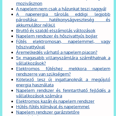
mozivásznon
A napelem nem csak a házunkat teszi naggyá!
A napenergia tárolás eddigi legjobb
párosítása: hatékonyságveszteség és
akkumulátor nélkül
Bruttó és szaldó elszámolás változások
Napelem rendszer és hőszivattyús bojler
Fűtés elektromosan, napelemmel, vagy
hőszivattyúval
Áremelkedés várható a napelem piacon?
5x magasabb villanyszámlára számíthatnak a
vállalkozások?
Elektromos fűtéshez mekkora napelem
rendszerre van szükségem?
Kötelező lesz új ingatlanoknál a megújuló
energia használata
Napelem rendszer és fenntartható fejlődés a
vállalkozások számára
Elektromos kazán és napelem rendszer
Hűtés-fűtés klímával és napelemmel
Napelem rendszer garázstetőre