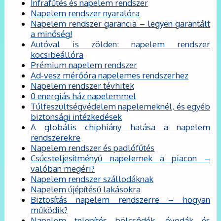
Infrafűtés és napelem rendszer
Napelem rendszer nyaralóra
Napelem rendszer garancia – legyen garantált
a minőség!
Autóval is zölden: napelem rendszer
kocsibeállóra
Prémium napelem rendszer
Ad-vesz mérőóra napelemes rendszerhez
Napelem rendszer tévhitek
0 energiás ház napelemmel
Túlfeszültségvédelem napelemeknél, és egyéb
biztonsági intézkedések
A globális chiphiány hatása a napelem
rendszerekre
Napelem rendszer és padlófűtés
Csúcsteljesítményű napelemek a piacon –
valóban megéri?
Napelem rendszer szállodáknak
Napelem újépítésű lakásokra
Biztosítás napelem rendszerre – hogyan
működik?
Napelem telepítés bölcsődék, óvodák és