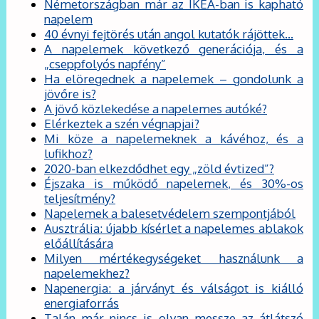
Németországban már az IKEA-ban is kapható
napelem
40 évnyi fejtörés után angol kutatók rájöttek…
A napelemek következő generációja, és a
„cseppfolyós napfény”
Ha elöregednek a napelemek – gondolunk a
jövőre is?
A jövő közlekedése a napelemes autóké?
Elérkeztek a szén végnapjai?
Mi köze a napelemeknek a kávéhoz, és a
lufikhoz?
2020-ban elkezdődhet egy „zöld évtized”?
Éjszaka is működő napelemek, és 30%-os
teljesítmény?
Napelemek a balesetvédelem szempontjából
Ausztrália: újabb kísérlet a napelemes ablakok
előállítására
Milyen mértékegységeket használunk a
napelemekhez?
Napenergia: a járványt és válságot is kiálló
energiaforrás
Talán már nincs is olyan messze az átlátszó