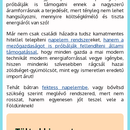
próbálják is támogatni ennek a nagyszerű
áramforrásnak a terjedését, mert tényleg nem lehet
hangsúlyozni, mennyire költségkímélő és tiszta
energiáról van szó!
Már nem csak családi házadra tudsz kamatmentes
hitellel telepíteni
napelem rendszer
eket,
hanem a
mezőgazdaságot is próbálják fellendíteni állami
támogatással
, hogy minden gazda a mai modern
technikát modern energiaforrással vegye igénybe,
hiszen mindenki szívesebben rágcsál hazai
zöldséget-gyümölcsöt, mint egy ismeretlen eredetű
import árut!
Tehát bátran
fektess napelembe
, vagy bővítsd
szükség szerint meglévő rendszered, mert nem
rosszat, hanem egyenesen jót teszel vele a
Földünknek!