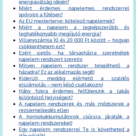
energiaválság idején?
Miért érdemes napelemes rendszerrel
spórolni a fűtésen?
Az EU mesterterve: kötelező napelemek?
Miért a napelem a legnépszerűbb és
leghatékonyabb megújuló energia?
Villanyszámla 10 és 20 000 Ft között – hogyan
csökkenthetem ezt?
Ezért sietős, ha társasházra szeretnétek
napelem rendszert szerelni
Milyen napelem rendszer telepíthető a
házadra? Ez az alkalmazás segít!
Kiderült, meddig elérhető a szaldós
elszámolás – nem késő csatlakozni!
Hány fokra érdemes felfűtenünk a lakás
különböző helyiségeit?
A napelem rendszerek és más módszerek a
rezsiemelkedés ellen
A homokakkumulátorok csúcsra járatják a
napelem rendszereket!
Egy napelem rendszerrel Te is követheted a
dán példát!