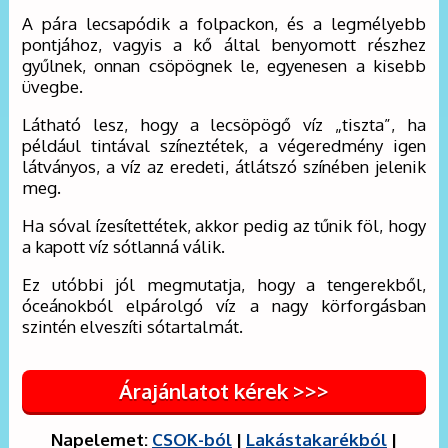
A pára lecsapódik a folpackon, és a legmélyebb
pontjához, vagyis a kő által benyomott részhez
gyűlnek, onnan csöpögnek le, egyenesen a kisebb
üvegbe.
Látható lesz, hogy a lecsöpögő víz „tiszta”, ha
például tintával színeztétek, a végeredmény igen
látványos, a víz az eredeti, átlátszó színében jelenik
meg.
Ha sóval ízesítettétek, akkor pedig az tűnik föl, hogy
a kapott víz sótlanná válik.
Ez utóbbi jól megmutatja, hogy a tengerekből,
óceánokból elpárolgó víz a nagy körforgásban
szintén elveszíti sótartalmát.
Árajánlatot kérek >>>
Napelemet:
CSOK-ból
|
Lakástakarékból
|