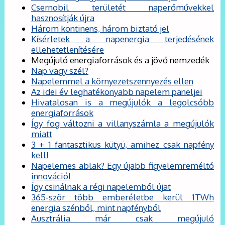
Csernobil területét naperőművekkel
hasznosítják újra
Három kontinens, három biztató jel
Kísérletek a napenergia terjedésének
ellehetetlenítésére
Megújuló energiaforrások és a jövő nemzedék
Nap vagy szél?
Napelemmel a környezetszennyezés ellen
Az idei év leghatékonyabb napelem paneljei
Hivatalosan is a megújulók a legolcsóbb
energiaforrások
Így fog változni a villanyszámla a megújulók
miatt
3 + 1 fantasztikus kütyü, amihez csak napfény
kell!
Napelemes ablak? Egy újabb figyelemreméltó
innováció!
Így csinálnak a régi napelemből újat
365-ször több emberéletbe kerül 1TWh
energia szénből, mint napfényből
Ausztrália már csak megújuló