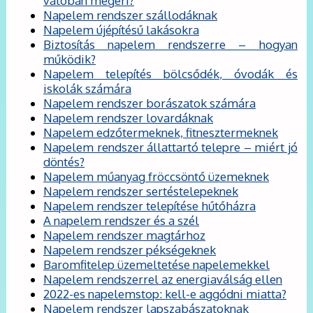
valóban megéri?
Napelem rendszer szállodáknak
Napelem újépítésű lakásokra
Biztosítás napelem rendszerre – hogyan
működik?
Napelem telepítés bölcsődék, óvodák és
iskolák számára
Napelem rendszer borászatok számára
Napelem rendszer lovardáknak
Napelem edzőtermeknek, fitnesztermeknek
Napelem rendszer állattartó telepre – miért jó
döntés?
Napelem műanyag fröccsöntő üzemeknek
Napelem rendszer sertéstelepeknek
Napelem rendszer telepítése hűtőházra
A napelem rendszer és a szél
Napelem rendszer magtárhoz
Napelem rendszer pékségeknek
Baromfitelep üzemeltetése napelemekkel
Napelem rendszerrel az energiaválság ellen
2022-es napelemstop: kell-e aggódni miatta?
Napelem rendszer lapszabászatoknak