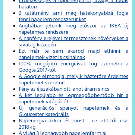
Érdekességek a napenergiáról, avagy a tudás
hatalom
2 találmány, ami még hatékonyabbá fogja
tenni napelem rendszerünket
Angliában jelenik meg először az IKEA új
napelemes rendszere
A napfény erejével termesztenek növényeket a
sivatag közepén
Ezt már te sem akarod majd elhinni: a
napelemek vizet is csinálnak
100% megújuló energiával fog üzemelni a
Google 2017-től
A Google elmondja, melyik háztetőre érdemes
napelemet szerelni!
Fény az éjszakában ott, ahol áram sincs
A két legújabb és legmegdöbbentőbb hír a
napelemek világából
Új generációs spanyol napelemek és a
Gloucester katedrális
Napenergia akkor és most - i.e. 210-től i.sz.
2018-ig
A világ 3 legnagyobb napelemfarmja!