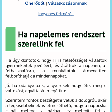
Önerőből
|
Vállalkozásomnak
Ingyenes felmérés
Ha napelemes rendszert
szerelünk fel
Ha úgy döntötök, hogy Ti is felelősséget vállaltok
gyermekeitek jövőjéért, és átálltok a napenergia-
felhasználásra, a munkálatok átmenetileg
felboríthatják a mindennapokat.
Jó, ha odafigyelünk, a gyerekek hogy élik meg e
változást; egyáltalán megélik-e.
Szerintem fontos beszélgetni velük a dologról, akár
a legkisebbeknek is elmesélhető, hogy a napocska
csinál meleget a házban, ez melegíti fel a