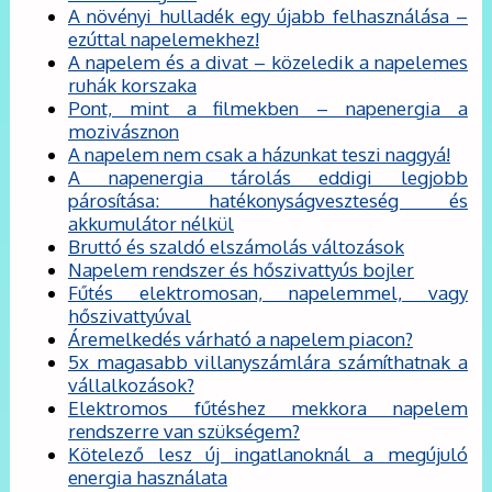
A növényi hulladék egy újabb felhasználása –
ezúttal napelemekhez!
A napelem és a divat – közeledik a napelemes
ruhák korszaka
Pont, mint a filmekben – napenergia a
mozivásznon
A napelem nem csak a házunkat teszi naggyá!
A napenergia tárolás eddigi legjobb
párosítása: hatékonyságveszteség és
akkumulátor nélkül
Bruttó és szaldó elszámolás változások
Napelem rendszer és hőszivattyús bojler
Fűtés elektromosan, napelemmel, vagy
hőszivattyúval
Áremelkedés várható a napelem piacon?
5x magasabb villanyszámlára számíthatnak a
vállalkozások?
Elektromos fűtéshez mekkora napelem
rendszerre van szükségem?
Kötelező lesz új ingatlanoknál a megújuló
energia használata