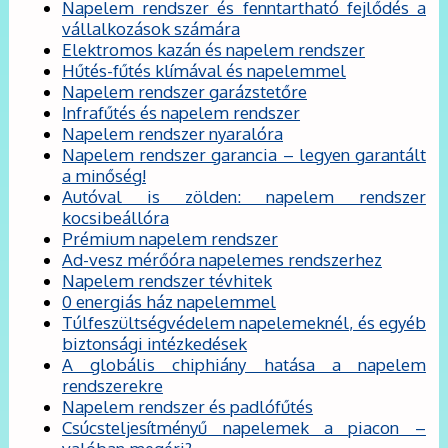
Napelem rendszer és fenntartható fejlődés a
vállalkozások számára
Elektromos kazán és napelem rendszer
Hűtés-fűtés klímával és napelemmel
Napelem rendszer garázstetőre
Infrafűtés és napelem rendszer
Napelem rendszer nyaralóra
Napelem rendszer garancia – legyen garantált
a minőség!
Autóval is zölden: napelem rendszer
kocsibeállóra
Prémium napelem rendszer
Ad-vesz mérőóra napelemes rendszerhez
Napelem rendszer tévhitek
0 energiás ház napelemmel
Túlfeszültségvédelem napelemeknél, és egyéb
biztonsági intézkedések
A globális chiphiány hatása a napelem
rendszerekre
Napelem rendszer és padlófűtés
Csúcsteljesítményű napelemek a piacon –