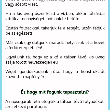
vagy sózott vizet.
Ha a kis üveg úszni kezd a vízben, akkor túlzásba
vittük a mennyiséget, öntsünk le belőle.
Ezután folpackkal takarjuk le a tetejét, lazán fedjük
be az egészet!
Már csak egy dolgunk maradt: helyezzük el a követ
a fedőréteg tetején!
Ügyeljünk rá, hogy ez a kő a tálban lévő kis üveg
szája fölött helyezkedjen el!
Végül gondoskodjunk róla, hogy a konstrukciót
közvetlen napfény érje.
És hogy mit fogunk tapasztalni?
A napsugarak felmelegítik a tálban lévő folyadékot,
ami elkezd párologni.