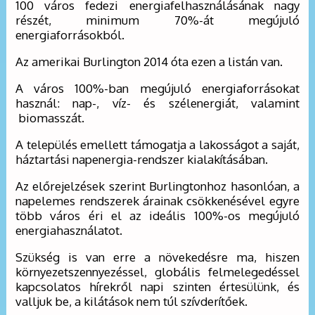
100 város fedezi energiafelhasználásának nagy
részét, minimum 70%-át megújuló
energiaforrásokból.
Az amerikai Burlington 2014 óta ezen a listán van.
A város 100%-ban megújuló energiaforrásokat
használ: nap-, víz- és szélenergiát, valamint
biomasszát.
A település emellett támogatja a lakosságot a saját,
háztartási napenergia-rendszer kialakításában.
Az előrejelzések szerint Burlingtonhoz hasonlóan, a
napelemes rendszerek árainak csökkenésével egyre
több város éri el az ideális 100%-os megújuló
energiahasználatot.
Szükség is van erre a növekedésre ma, hiszen
környezetszennyezéssel, globális felmelegedéssel
kapcsolatos hírekről napi szinten értesülünk, és
valljuk be, a kilátások nem túl szívderítőek.