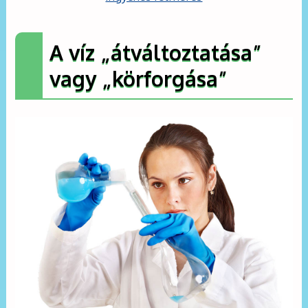
A víz „átváltoztatása”
vagy „körforgása”