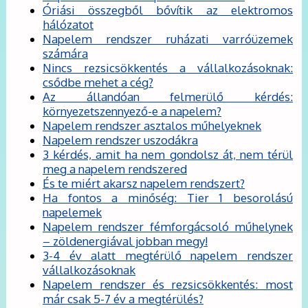
Óriási összegből bővítik az elektromos
hálózatot
Napelem rendszer ruházati varróüzemek
számára
Nincs rezsicsökkentés a vállalkozásoknak:
csődbe mehet a cég?
Az állandóan felmerülő kérdés:
környezetszennyező-e a napelem?
Napelem rendszer asztalos műhelyeknek
Napelem rendszer uszodákra
3 kérdés, amit ha nem gondolsz át, nem térül
meg a napelem rendszered
És te miért akarsz napelem rendszert?
Ha fontos a minőség: Tier 1 besorolású
napelemek
Napelem rendszer fémforgácsoló műhelynek
– zöldenergiával jobban megy!
3-4 év alatt megtérülő napelem rendszer
vállalkozásoknak
Napelem rendszer és rezsicsökkentés: most
már csak 5-7 év a megtérülés?