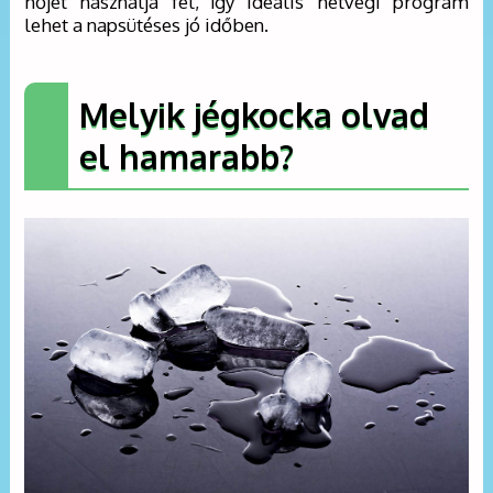
hőjét használja fel, így ideális hétvégi program
lehet a napsütéses jó időben.
Melyik jégkocka olvad
el hamarabb?