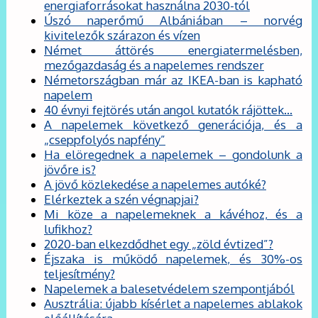
energiaforrásokat használna 2030-tól
Úszó naperőmű Albániában – norvég
kivitelezők szárazon és vízen
Német áttörés energiatermelésben,
mezőgazdaság és a napelemes rendszer
Németországban már az IKEA-ban is kapható
napelem
40 évnyi fejtörés után angol kutatók rájöttek…
A napelemek következő generációja, és a
„cseppfolyós napfény”
Ha elöregednek a napelemek – gondolunk a
jövőre is?
A jövő közlekedése a napelemes autóké?
Elérkeztek a szén végnapjai?
Mi köze a napelemeknek a kávéhoz, és a
lufikhoz?
2020-ban elkezdődhet egy „zöld évtized”?
Éjszaka is működő napelemek, és 30%-os
teljesítmény?
Napelemek a balesetvédelem szempontjából
Ausztrália: újabb kísérlet a napelemes ablakok