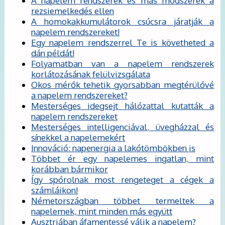
A napelem rendszerek és más módszerek a
rezsiemelkedés ellen
A homokakkumulátorok csúcsra járatják a
napelem rendszereket!
Egy napelem rendszerrel Te is követheted a
dán példát!
Folyamatban van a napelem rendszerek
korlátozásának felülvizsgálata
Okos mérők tehetik gyorsabban megtérülővé
a napelem rendszereket?
Mesterséges idegsejt hálózattal kutatták a
napelem rendszereket
Mesterséges intelligenciával, üvegházzal és
sínekkel a napelemekért
Innováció: napenergia a lakótömbökben is
Többet ér egy napelemes ingatlan, mint
korábban bármikor
Így spórolnak most rengeteget a cégek a
számláikon!
Németországban többet termeltek a
napelemek, mint minden más együtt
Ausztriában áfamentessé válik a napelem?