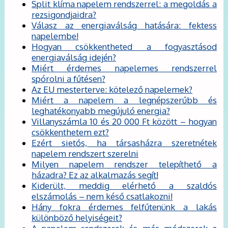
Split klíma napelem rendszerrel: a megoldás a
rezsigondjaidra?
Válasz az energiaválság hatására: fektess
napelembe!
Hogyan csökkentheted a fogyasztásod
energiaválság idején?
Miért érdemes napelemes rendszerrel
spórolni a fűtésen?
Az EU mesterterve: kötelező napelemek?
Miért a napelem a legnépszerűbb és
leghatékonyabb megújuló energia?
Villanyszámla 10 és 20 000 Ft között – hogyan
csökkenthetem ezt?
Ezért sietős, ha társasházra szeretnétek
napelem rendszert szerelni
Milyen napelem rendszer telepíthető a
házadra? Ez az alkalmazás segít!
Kiderült, meddig elérhető a szaldós
elszámolás – nem késő csatlakozni!
Hány fokra érdemes felfűtenünk a lakás
különböző helyiségeit?