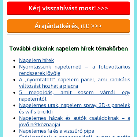
Kérj visszahívást most! >>>
Árajánlatkérés, itt! >>>
További cikkeink napelem hírek témakörben
Napelem hírek
Nyomtassunk napelemet! – a fotovoltaikus
rendszerek jövője
A „nyomtatott” napelem panel, ami radikális
változást hozhat a piacra
5 megoldás, amit sosem várnál egy
napelemtől
Napelemes utak, napelem spray, 3D-s panelek
és wifis tricikli
Napelemes házak és autók családoknak – a
jövő hétköznapjai
Napelemes fa és a vízszűrő pipa