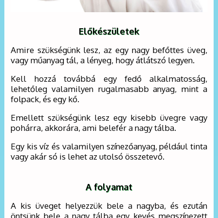
Előkészületek
Amire szükségünk lesz, az egy nagy befőttes üveg,
vagy műanyag tál, a lényeg, hogy átlátszó legyen.
Kell hozzá továbbá egy fedő alkalmatosság,
lehetőleg valamilyen rugalmasabb anyag, mint a
folpack, és egy kő.
Emellett szükségünk lesz egy kisebb üvegre vagy
pohárra, akkorára, ami belefér a nagy tálba.
Egy kis víz és valamilyen színezőanyag, például tinta
vagy akár só is lehet az utolsó összetevő.
A folyamat
A kis üveget helyezzük bele a nagyba, és ezután
öntsünk bele a nagy tálba egy kevés megszínezett