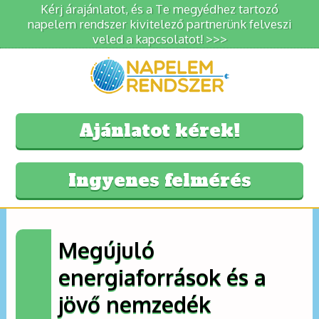
Kérj árajánlatot, és a Te megyédhez tartozó
napelem rendszer kivitelező partnerünk felveszi
veled a kapcsolatot! >>>
Ajánlatot kérek!
Ingyenes felmérés
Megújuló
energiaforrások és a
jövő nemzedék