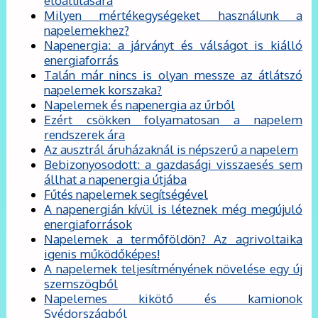
előállítására
Milyen mértékegységeket használunk a
napelemekhez?
Napenergia: a járványt és válságot is kiálló
energiaforrás
Talán már nincs is olyan messze az átlátszó
napelemek korszaka?
Napelemek és napenergia az űrből
Ezért csökken folyamatosan a napelem
rendszerek ára
Az ausztrál áruházaknál is népszerű a napelem
Bebizonyosodott: a gazdasági visszaesés sem
állhat a napenergia útjába
Fűtés napelemek segítségével
A napenergián kívül is léteznek még megújuló
energiaforrások
Napelemek a termőföldön? Az agrivoltaika
igenis működőképes!
A napelemek teljesítményének növelése egy új
szemszögből
Napelemes kikötő és kamionok
Svédországból