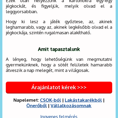
Ezek után helyezzünk a kartonokra egy-egy
jégkockát, és figyeljük, melyik olvad el a
leggyorsabban.
Hogy ki lesz a játék győztese, az, akinek
leghamarabb, vagy az, akinek legkésőbb olvad el a
jégkockája, szintén rugalmasan alakítható.
Amit tapasztalunk
A lényeg, hogy lehetőségünk van megmutatni
gyermekünknek, hogy a sötét felületek hamarabb
átveszik a nap melegét, mint a világosak.
Árajánlatot kérek >>>
Napelemet:
CSOK-ból
|
Lakástakarékból
|
Önerőből
|
Vállalkozásomnak
Ingyenes felmérés