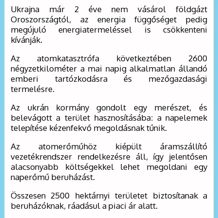
Ukrajna már 2 éve nem vásárol földgázt
Oroszországtól, az energia függőséget pedig
megújuló energiatermeléssel is csökkenteni
kívánják.
Az atomkatasztrófa következtében 2600
négyzetkilométer a mai napig alkalmatlan állandó
emberi tartózkodásra és mezőgazdasági
termelésre.
Az ukrán kormány gondolt egy merészet, és
belevágott a terület hasznosításába: a napelemek
telepítése kézenfekvő megoldásnak tűnik.
Az atomerőműhöz kiépült áramszállító
vezetékrendszer rendelkezésre áll, így jelentősen
alacsonyabb költségekkel lehet megoldani egy
naperőmű beruházást.
Összesen 2500 hektárnyi területet biztosítanak a
beruházóknak, ráadásul a piaci ár alatt.