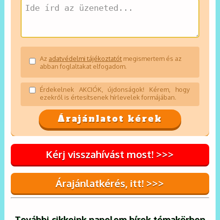
Az
adatvédelmi tájékoztatót
megismertem és az
abban foglaltakat elfogadom.
Érdekelnek AKCIÓK, újdonságok! Kérem, hogy
ezekről is értesítsenek hírlevelek formájában.
Kérj visszahívást most! >>>
Árajánlatkérés, itt! >>>
További cikkeink napelem hírek témakörben