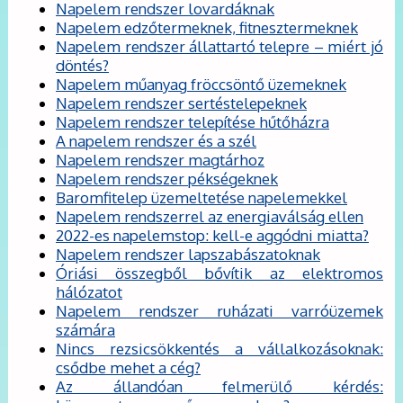
Napelem rendszer lovardáknak
Napelem edzőtermeknek, fitnesztermeknek
Napelem rendszer állattartó telepre – miért jó
döntés?
Napelem műanyag fröccsöntő üzemeknek
Napelem rendszer sertéstelepeknek
Napelem rendszer telepítése hűtőházra
A napelem rendszer és a szél
Napelem rendszer magtárhoz
Napelem rendszer pékségeknek
Baromfitelep üzemeltetése napelemekkel
Napelem rendszerrel az energiaválság ellen
2022-es napelemstop: kell-e aggódni miatta?
Napelem rendszer lapszabászatoknak
Óriási összegből bővítik az elektromos
hálózatot
Napelem rendszer ruházati varróüzemek
számára
Nincs rezsicsökkentés a vállalkozásoknak:
csődbe mehet a cég?
Az állandóan felmerülő kérdés: