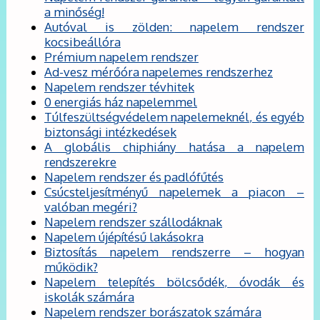
a minőség!
Autóval is zölden: napelem rendszer
kocsibeállóra
Prémium napelem rendszer
Ad-vesz mérőóra napelemes rendszerhez
Napelem rendszer tévhitek
0 energiás ház napelemmel
Túlfeszültségvédelem napelemeknél, és egyéb
biztonsági intézkedések
A globális chiphiány hatása a napelem
rendszerekre
Napelem rendszer és padlófűtés
Csúcsteljesítményű napelemek a piacon –
valóban megéri?
Napelem rendszer szállodáknak
Napelem újépítésű lakásokra
Biztosítás napelem rendszerre – hogyan
működik?
Napelem telepítés bölcsődék, óvodák és
iskolák számára
Napelem rendszer borászatok számára