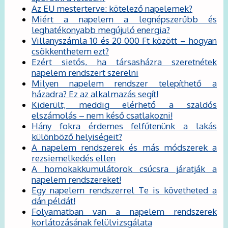
Az EU mesterterve: kötelező napelemek?
Miért a napelem a legnépszerűbb és
leghatékonyabb megújuló energia?
Villanyszámla 10 és 20 000 Ft között – hogyan
csökkenthetem ezt?
Ezért sietős, ha társasházra szeretnétek
napelem rendszert szerelni
Milyen napelem rendszer telepíthető a
házadra? Ez az alkalmazás segít!
Kiderült, meddig elérhető a szaldós
elszámolás – nem késő csatlakozni!
Hány fokra érdemes felfűtenünk a lakás
különböző helyiségeit?
A napelem rendszerek és más módszerek a
rezsiemelkedés ellen
A homokakkumulátorok csúcsra járatják a
napelem rendszereket!
Egy napelem rendszerrel Te is követheted a
dán példát!
Folyamatban van a napelem rendszerek
korlátozásának felülvizsgálata