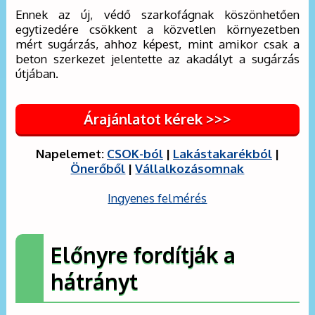
Ennek az új, védő szarkofágnak köszönhetően
egytizedére csökkent a közvetlen környezetben
mért sugárzás, ahhoz képest, mint amikor csak a
beton szerkezet jelentette az akadályt a sugárzás
útjában.
Árajánlatot kérek >>>
Napelemet:
CSOK-ból
|
Lakástakarékból
|
Önerőből
|
Vállalkozásomnak
Ingyenes felmérés
Előnyre fordítják a
hátrányt