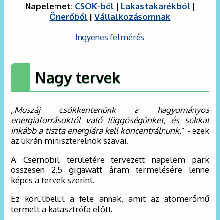
Napelemet:
CSOK-ból
|
Lakástakarékból
|
Önerőből
|
Vállalkozásomnak
Ingyenes felmérés
Nagy tervek
„
Muszáj csökkentenünk a hagyományos
energiaforrásoktól való függőségünket, és sokkal
inkább a tiszta energiára kell koncentrálnunk.
” - ezek
az ukrán miniszterelnök szavai.
A Csernobil területére tervezett napelem park
összesen 2,5 gigawatt áram termelésére lenne
képes a tervek szerint.
Ez körülbelül a fele annak, amit az atomerőmű
termelt a katasztrófa előtt.