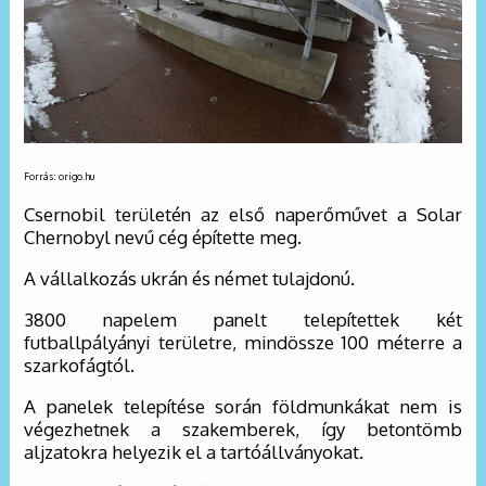
Forrás: origo.hu
Csernobil területén az első naperőművet a Solar
Chernobyl nevű cég építette meg.
A vállalkozás ukrán és német tulajdonú.
3800 napelem panelt telepítettek két
futballpályányi területre, mindössze 100 méterre a
szarkofágtól.
A panelek telepítése során földmunkákat nem is
végezhetnek a szakemberek, így betontömb
aljzatokra helyezik el a tartóállványokat.