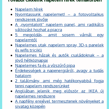
Napelem hírek
Nyomtassunk napelemet! – a fotovoltaikus
rendszerek jövője
A „nyomtatott” napelem panel, ami radikális
változást hozhat a piacra
5 megoldás, amit sosem várnál egy
napelemtől
Napelemes utak, napelem spray, 3D-s panelek
és wifis tricikli
Napelemes házak és autók családoknak – a
jövő hétköznapjai
Napelemes fa és a vízszűrő pipa
Érdekességek a napenergiáról, avagy a tudás
hatalom
2 találmány, ami még hatékonyabbá fogja
tenni napelem rendszerünket
Angliában jelenik meg először az IKEA új
napelemes rendszere
A napfény erejével termesztenek növényeket a
sivatag közepén