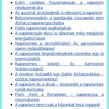
Ezért csökken folyamatosan a napelem
rendszerek ára
Az ausztrál áruházaknál is népszerű a napelem
Bebizonyosodott: a gazdasági visszaesés sem
állhat a napenergia útjába
Fűtés napelemek segítségével
A napenergián kívül is léteznek még megújuló
energiaforrások
Napelemek a termőföldön? Az agrivoltaika
igenis működőképes!
A napelemek teljesítményének növelése egy új
szemszögből
Napelemes kikötő és kamionok
Svédországból
A növényi hulladék egy újabb felhasználása –
ezúttal napelemekhez!
A napelem és a divat – közeledik a napelemes
ruhák korszaka
Pont, mint a filmekben – napenergia a
mozivásznon
A napelem nem csak a házunkat teszi naggyá!