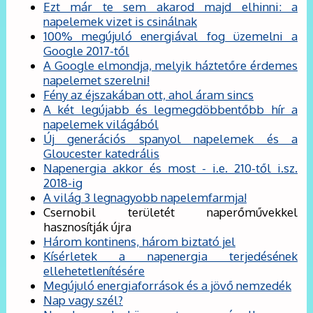
Ezt már te sem akarod majd elhinni: a
napelemek vizet is csinálnak
100% megújuló energiával fog üzemelni a
Google 2017-től
A Google elmondja, melyik háztetőre érdemes
napelemet szerelni!
Fény az éjszakában ott, ahol áram sincs
A két legújabb és legmegdöbbentőbb hír a
napelemek világából
Új generációs spanyol napelemek és a
Gloucester katedrális
Napenergia akkor és most - i.e. 210-től i.sz.
2018-ig
A világ 3 legnagyobb napelemfarmja!
Csernobil területét naperőművekkel
hasznosítják újra
Három kontinens, három biztató jel
Kísérletek a napenergia terjedésének
ellehetetlenítésére
Megújuló energiaforrások és a jövő nemzedék
Nap vagy szél?