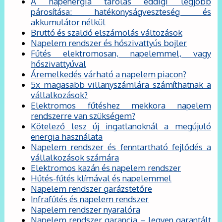
A napenergia tárolás eddigi legjobb
párosítása: hatékonyságveszteség és
akkumulátor nélkül
Bruttó és szaldó elszámolás változások
Napelem rendszer és hőszivattyús bojler
Fűtés elektromosan, napelemmel, vagy
hőszivattyúval
Áremelkedés várható a napelem piacon?
5x magasabb villanyszámlára számíthatnak a
vállalkozások?
Elektromos fűtéshez mekkora napelem
rendszerre van szükségem?
Kötelező lesz új ingatlanoknál a megújuló
energia használata
Napelem rendszer és fenntartható fejlődés a
vállalkozások számára
Elektromos kazán és napelem rendszer
Hűtés-fűtés klímával és napelemmel
Napelem rendszer garázstetőre
Infrafűtés és napelem rendszer
Napelem rendszer nyaralóra
Napelem rendszer garancia – legyen garantált