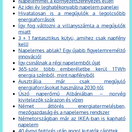
Napelemmel a környezetszennyezés ellen
Az idei év leghatékonyabb napelem paneljei
Hivatalosan is a megújulók a legolcsóbb
energiaforrások
Így fog változni a villanyszámla a megújulók
miatt
3 + 1 fantasztikus kütyü, amihez csak napfény
kell!
Napelemes ablak? Egy újabb figyelemreméltó
innováció!
Így csinálnak a régi napelemből újat
365-ször több emberéletbe kerül 1TWh
energia szénből, mint napfényből
Ausztrália már csak megújuló
energiaforrásokat használna 2030-tól
Úszó naperőmű Albániában – norvég
kivitelezők szárazon és vízen
Német áttörés energiatermelésben,
mezőgazdaság és a napelemes rendszer
Németországban már az IKEA-ban is kapható
napelem
40 évnyi fejtörés után angol kutatók rájöttek…