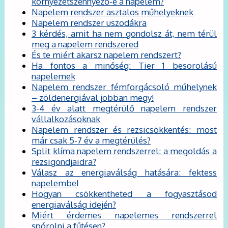
környezetszennyező-e a napelem?
Napelem rendszer asztalos műhelyeknek
Napelem rendszer uszodákra
3 kérdés, amit ha nem gondolsz át, nem térül
meg a napelem rendszered
És te miért akarsz napelem rendszert?
Ha fontos a minőség: Tier 1 besorolású
napelemek
Napelem rendszer fémforgácsoló műhelynek
– zöldenergiával jobban megy!
3-4 év alatt megtérülő napelem rendszer
vállalkozásoknak
Napelem rendszer és rezsicsökkentés: most
már csak 5-7 év a megtérülés?
Split klíma napelem rendszerrel: a megoldás a
rezsigondjaidra?
Válasz az energiaválság hatására: fektess
napelembe!
Hogyan csökkentheted a fogyasztásod
energiaválság idején?
Miért érdemes napelemes rendszerrel
spórolni a fűtésen?