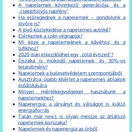
A napelemek következő generációja, és a
„cseppfolyós napfény”
Ha elöregednek a napelemek – gondolunk a
jövőre is?
A jövő közlekedése a napelemes autóké?
Elérkeztek a szén végnapjai?
Mi köze a napelemeknek a kávéhoz, és a
lufikhoz?
2020-ban elkezdődhet egy „zöld évtized”?
Éjszaka is működő napelemek, és 30%-os
teljesítmény?
Napelemek a balesetvédelem szempontjából
Ausztrália: újabb kísérlet a napelemes ablakok
előállítására
Milyen mértékegységeket használunk a
napelemekhez?
Napenergia: a járványt és válságot is kiálló
energiaforrás
Talán már nincs is olyan messze az átlátszó
napelemek korszaka?
Napelemek és napenergia az űrből