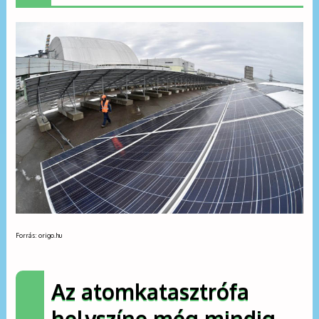
Forrás: origo.hu
Az atomkatasztrófa
helyszíne még mindig