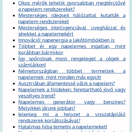
Okos mérők tehetik gyorsabban megtérülővé
a napelem rendszereket?
Mesterséges idegsejt hálózattal kutatták a
napelem rendszereket
Mesterséges intelligenciával, üvegházzal és
sínekkel a napelemekért
Innováció: napenergia a lakótömbökben is
Többet ér egy napelemes ingatlan, mint
korábban bármikor
Így spórolnak most rengeteget a cégek a
számláikon!
Németországban többet termeltek a
napelemek, mint minden más együtt
Ausztriában áfamentessé válik a napelem?
Napelemek a földeken: fenntartható jövő vagy
veszélyes trend?
Napelemes generátor vagy benzines?
Melyikkel járunk jobban?
Jelenleg mi a helyzet a visszatápláló
rendszerek korlátozásával?
Hatalmas hiba temetni a napelemeket!