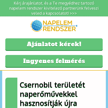
Kérj árajánlatot, és a Te megyédhez tartozó
napelem rendszer kivitelező partnerünk felveszi
veled a kapcsolatot! >>>
Ajánlatot kérek!
Ingyenes felmérés
Csernobil területét
naperőművekkel
hasznosítják újra