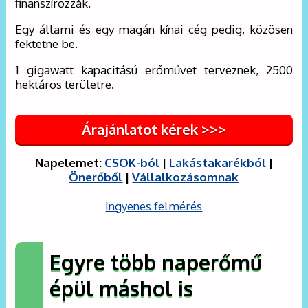
finanszírozzák.
Egy állami és egy magán kínai cég pedig, közösen
fektetne be.
1 gigawatt kapacitású erőművet terveznek, 2500
hektáros területre.
Árajánlatot kérek >>>
Napelemet:
CSOK-ból
|
Lakástakarékból
|
Önerőből
|
Vállalkozásomnak
Ingyenes felmérés
Egyre több naperőmű
épül máshol is