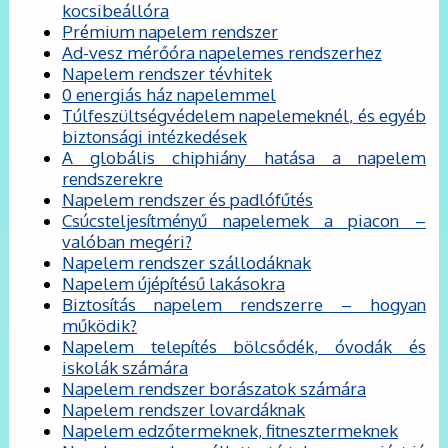
kocsibeállóra
Prémium napelem rendszer
Ad-vesz mérőóra napelemes rendszerhez
Napelem rendszer tévhitek
0 energiás ház napelemmel
Túlfeszültségvédelem napelemeknél, és egyéb
biztonsági intézkedések
A globális chiphiány hatása a napelem
rendszerekre
Napelem rendszer és padlófűtés
Csúcsteljesítményű napelemek a piacon –
valóban megéri?
Napelem rendszer szállodáknak
Napelem újépítésű lakásokra
Biztosítás napelem rendszerre – hogyan
működik?
Napelem telepítés bölcsődék, óvodák és
iskolák számára
Napelem rendszer borászatok számára
Napelem rendszer lovardáknak
Napelem edzőtermeknek, fitnesztermeknek