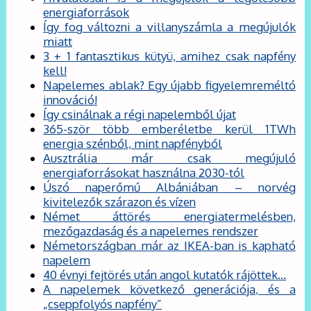
energiaforrások
Így fog változni a villanyszámla a megújulók
miatt
3 + 1 fantasztikus kütyü, amihez csak napfény
kell!
Napelemes ablak? Egy újabb figyelemreméltó
innováció!
Így csinálnak a régi napelemből újat
365-ször több emberéletbe kerül 1TWh
energia szénből, mint napfényből
Ausztrália már csak megújuló
energiaforrásokat használna 2030-tól
Úszó naperőmű Albániában – norvég
kivitelezők szárazon és vízen
Német áttörés energiatermelésben,
mezőgazdaság és a napelemes rendszer
Németországban már az IKEA-ban is kapható
napelem
40 évnyi fejtörés után angol kutatók rájöttek…
A napelemek következő generációja, és a
„cseppfolyós napfény”