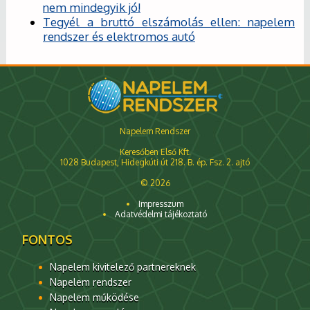
nem mindegyik jó!
Tegyél a bruttó elszámolás ellen: napelem
rendszer és elektromos autó
Napelem Rendszer
Keresőben Első Kft.
1028 Budapest, Hidegkúti út 218. B. ép. Fsz. 2. ajtó
© 2026
Impresszum
Adatvédelmi tájékoztató
FONTOS
Napelem kivitelező partnereknek
Napelem rendszer
Napelem működése