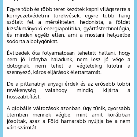
Egyre több és több teret kezdtek kapni világszerte a
környezetvédelmi törekvések, egyre több hang
szólalt fel a mértéktelen, hedonista, a földet
kizsákmányoló energiapolitika, gyártástechnológia,
és minden egyéb ellen, ami a mostani helyzetbe
sodorta a bolygónkat.
Évtizedek óta folyamatosan lehetett hallani, hogy
nem jó irányba haladunk, nem lesz jó vége a
dolognak, nem lehet a végletekig kitolni a
szennyező, káros eljárások élettartamát.
De a pillanatnyi anyagi érdek és az erősebb lobbi
tevékenység valahogy mindig kijárta a
hosszabbítást.
A globális változások azonban, úgy tűnik, gyorsabb
ütemben mennek végbe, mint amit korábban
jósoltak, azaz a Föld hamarabb nyújtja be a nem
várt számlát.