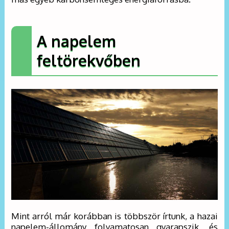
A napelem
feltörekvőben
Mint arról már korábban is többször írtunk, a hazai
napelem-állomány folyamatosan gyarapszik, és