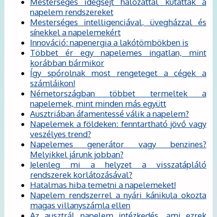
Mesterséges idegsejt hálózattal kutatták a
napelem rendszereket
Mesterséges intelligenciával, üvegházzal és
sínekkel a napelemekért
Innováció: napenergia a lakótömbökben is
Többet ér egy napelemes ingatlan, mint
korábban bármikor
Így spórolnak most rengeteget a cégek a
számláikon!
Németországban többet termeltek a
napelemek, mint minden más együtt
Ausztriában áfamentessé válik a napelem?
Napelemek a földeken: fenntartható jövő vagy
veszélyes trend?
Napelemes generátor vagy benzines?
Melyikkel járunk jobban?
Jelenleg mi a helyzet a visszatápláló
rendszerek korlátozásával?
Hatalmas hiba temetni a napelemeket!
Napelem rendszerrel a nyári kánikula okozta
magas villanyszámla ellen
Az ausztrál napelem intézkedés, ami ezrek