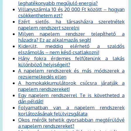
leghatékonyabb megújuló energia?
Villanyszámla 10 és 20 000 Ft között – hogyan
csökkenthetem ezt?
Ezért sietős, ha társasházra szeretnétek
napelem rendszert szerelni
Milyen napelem rendszer telepíthető a
házadra? Ez az alkalmazás segít!
Kiderült, meddig elérhető a szaldós
elszámolás – nem késő csatlakozni!
Hány fokra érdemes felfűtenünk a lakás
különböző helyiségeit?
A napelem rendszerek és más módszerek a
rezsiemelkedés ellen
A homokakkumulátorok csúcsra járatják a
napelem rendszereket!
Egy napelem rendszerrel Te is követheted a
dán példát!
Folyamatban van a napelem rendszerek
korlátozásának felülvizsgálata
Okos mérők tehetik gyorsabban megtérülővé
a napelem rendszereket?