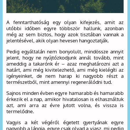
A fenntarthatóság egy olyan kifejezés, amit az
utóbbi időben egyre többször hallunk, azonban
még az sem biztos, hogy azok tisztában vannak a
jelentésével, akik olyan hevesen hangoztatják.
Pedig egyáltalán nem bonyolult, mindössze annyit
jelent, hogy ne nyújtózkodjunk annál tovább, mint
ameddig a takarónk ér – azaz meghatározni azt a
határt, ami még kivitelezhető, ami még kielégíti az
igényeinket, de nem harap ki nagyobb részt a
természetből, mint amennyi regenerálódni tud.
Sajnos minden évben egyre hamarabb és hamarabb
érkezik el a nap, amikor hivatalosan is elhasználtuk
azt, ami arra az évre jutott volna, és vissza is
termelődne.
Vagyis a két végéről égetett gyertyának egyre
nagyobb a lángja, egyre csak olvad a viasz, mi pedig