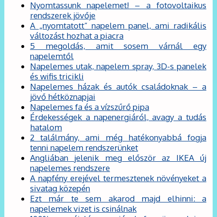
Nyomtassunk napelemet! – a fotovoltaikus
rendszerek jövője
A „nyomtatott” napelem panel, ami radikális
változást hozhat a piacra
5 megoldás, amit sosem várnál egy
napelemtől
Napelemes utak, napelem spray, 3D-s panelek
és wifis tricikli
Napelemes házak és autók családoknak – a
jövő hétköznapjai
Napelemes fa és a vízszűrő pipa
Érdekességek a napenergiáról, avagy a tudás
hatalom
2 találmány, ami még hatékonyabbá fogja
tenni napelem rendszerünket
Angliában jelenik meg először az IKEA új
napelemes rendszere
A napfény erejével termesztenek növényeket a
sivatag közepén
Ezt már te sem akarod majd elhinni: a
napelemek vizet is csinálnak