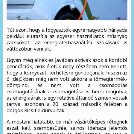
Túl azon, hogy a fogyasztók egyre nagyobb hányada
például elutasítja az egyszer használatos műanyag
zacskókat, az energiafelhasználási szokásaik is
változóban vannak.
Ugyan még élnek és javában aktívak azok a korábbi
generációk, akik életük nagy részében nem kellett,
hogy a környezeti terhelésre gondoljanak, hiszen az
ő idejükben még nem volt akkora a tömegtermék-
dömping, és nem volt a csomagolás
csomagolásának a csomagolása is becsomagolva,
az energiaárak is egy relatíve állandó szinten voltak
tartva, azonban a 20. század második felében a
dolgok kicsit eldurvultak.
A mostani fiatalabb, de már vásárlóképes rétegnek
azzal kell szembesülnie, sajnos idehaza jelentős