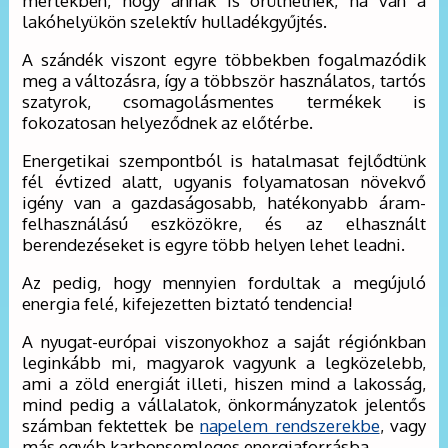
mértékben, hogy annak is örülhetnek, ha van a
lakóhelyükön szelektív hulladékgyűjtés.
A szándék viszont egyre többekben fogalmazódik
meg a változásra, így a többször használatos, tartós
szatyrok, csomagolásmentes termékek is
fokozatosan helyeződnek az előtérbe.
Energetikai szempontból is hatalmasat fejlődtünk
fél évtized alatt, ugyanis folyamatosan növekvő
igény van a gazdaságosabb, hatékonyabb áram-
felhasználású eszközökre, és az elhasznált
berendezéseket is egyre több helyen lehet leadni.
Az pedig, hogy mennyien fordultak a megújuló
energia felé, kifejezetten biztató tendencia!
A nyugat-európai viszonyokhoz a saját régiónkban
leginkább mi, magyarok vagyunk a legközelebb,
ami a zöld energiát illeti, hiszen mind a lakosság,
mind pedig a vállalatok, önkormányzatok jelentős
számban fektettek be
napelem rendszerekbe
, vagy
más egyéb karbonsemleges energiaforrásba.