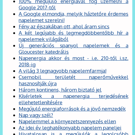
100% megújuló energiával fog üzemelni a
Google 2017-től
A Google elmondja, melyik háztetőre érdemes
napelemet szerelni!
Fény az éjszakában ott, ahol áram sincs
A két legújabb és legmegdöbbentőbb hír a
napelemek világából
Új generációs spanyol napelemek és a
Gloucester katedrális
Napenergia akkor és most - i.e. 210-től i.sz.
2018-ig
A világ 3 legnagyobb napelemfarmja!
Csernobil területét naperőművekkel
hasznosítják újra
Három kontinens, három biztató jel
Kísérletek a napenergia terjedésének
ellehetetlenítésére
Megújuló energiaforrások és a jövő nemzedék
Nap vagy szél?
Napelemmel a környezetszennyezés ellen
Az idei év leghatékonyabb napelem paneljei
Hivatalosan is a megújulók a legolcsóbb