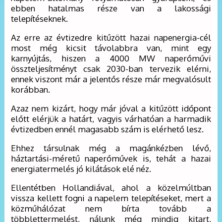
ebben hatalmas része van a lakossági
telepítéseknek.
Az erre az évtizedre kitűzött hazai napenergia-cél
most még kicsit távolabbra van, mint egy
karnyújtás, hiszen a 4000 MW naperőművi
összteljesítményt csak 2030-ban tervezik elérni,
ennek viszont már a jelentős része már megvalósult
korábban.
Azaz nem kizárt, hogy már jóval a kitűzött időpont
előtt elérjük a határt, vagyis várhatóan a harmadik
évtizedben ennél magasabb szám is elérhető lesz.
Ehhez társulnak még a magánkézben lévő,
háztartási-méretű naperőművek is, tehát a hazai
energiatermelés jó kilátások elé néz.
Ellentétben Hollandiával, ahol a közelmúltban
vissza kellett fogni a napelem telepítéseket, mert a
közműhálózat nem bírta tovább a
többlettermelést, nálunk még mindig kitart,