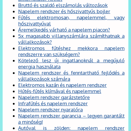
Bruttó és szaldó elszámolás változások
Napelem rendszer és hőszivattyús bojler
Fűtés elektromosan, napelemmel, vagy
hőszivattyúval
Áremelkedés várható a napelem piacon?
5x magasabb villanyszámlára számíthatnak a
vállalkozások?
Elektromos fűtéshez mekkora napelem
rendszerre van szükségem?
Kötelező lesz új ingatlanoknál a megújuló
energia használata
Napelem rendszer és fenntartható fejlődés a
vállalkozások számára
Elektromos kazán és napelem rendszer
Hűtés-fűtés klímával és napelemmel
Napelem rendszer garázstetőre
Infrafűtés és napelem rendszer
Napelem rendszer nyaralóra
Napelem rendszer garancia – legyen garantált
a minőség!
Autóval is zölden: napelem rendszer