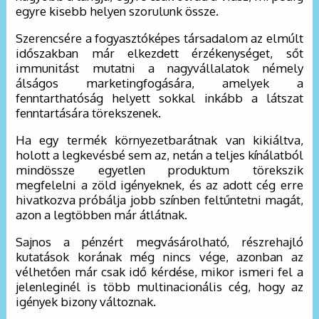
egyre kisebb helyen szorulunk össze.
Szerencsére a fogyasztóképes társadalom az elmúlt
időszakban már elkezdett érzékenységet, sőt
immunitást mutatni a nagyvállalatok némely
álságos marketingfogására, amelyek a
fenntarthatóság helyett sokkal inkább a látszat
fenntartására törekszenek.
Ha egy termék környezetbarátnak van kikiáltva,
holott a legkevésbé sem az, netán a teljes kínálatból
mindössze egyetlen produktum törekszik
megfelelni a zöld igényeknek, és az adott cég erre
hivatkozva próbálja jobb színben feltűntetni magát,
azon a legtöbben már átlátnak.
Sajnos a pénzért megvásárolható, részrehajló
kutatások korának még nincs vége, azonban az
vélhetően már csak idő kérdése, mikor ismeri fel a
jelenleginél is több multinacionális cég, hogy az
igények bizony változnak.