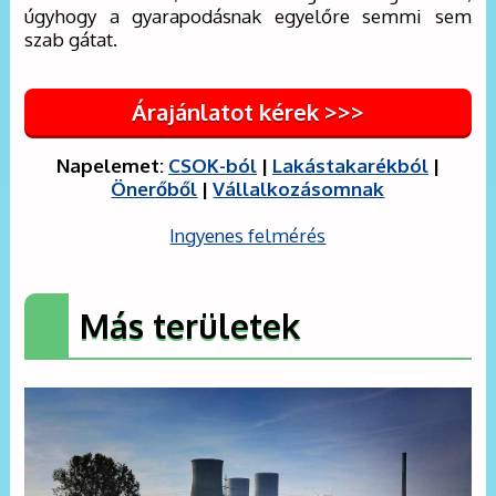
úgyhogy a gyarapodásnak egyelőre semmi sem
szab gátat.
Árajánlatot kérek >>>
Napelemet:
CSOK-ból
|
Lakástakarékból
|
Önerőből
|
Vállalkozásomnak
Ingyenes felmérés
Más területek