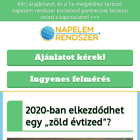
Kérj árajánlatot, és a Te megyédhez tartozó
napelem rendszer kivitelező partnerünk felveszi
veled a kapcsolatot! >>>
Ajánlatot kérek!
Ingyenes felmérés
2020-ban elkezdődhet
egy „zöld évtized”?