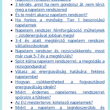
3 kérdés, amit ha nem gondolsz át, nem térül
meg a napelem rendszered
És te miért akarsz napelem rendszert?
Ha fontos a minőség: Tier 1 besorolású
napelemek
Napelem rendszer fémforgácsoló műhelynek
– zöldenergiával jobban megy!
3-4 év alatt megtérülő napelem rendszer
vállalkozásoknak
Napelem rendszer és rezsicsökkentés: most
már csak 5-7 év a megtérülés?
Split klíma napelem rendszerrel: a megoldás a
rezsigondjaidra?
Válasz az energiaválság hatására: fektess
napelembe!
Hogyan csökkentheted a fogyasztásod
energiaválság idején?
Miért érdemes napelemes rendszerrel
spórolni a fűtésen?
Az EU mesterterve: kötelező napelemek?
Miért a napelem a legnépszerűbb és