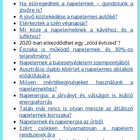
Ha elöregednek a napelemek – gondolunk a
jövőre is?
A jövő közlekedése a napelemes autóké?
Elérkeztek a szén végnapjai?
Mi köze a napelemeknek a kávéhoz, és a
lufikhoz?
2020-ban elkezdődhet egy „zöld évtized”?
Éjszaka is működő napelemek, és 30%-os
teljesítmény?
Napelemek a balesetvédelem szempontjából
Ausztrália: újabb kísérlet a napelemes ablakok
előállítására
Milyen mértékegységeket használunk a
napelemekhez?
Napenergia: a járványt és válságot is kiálló
energiaforrás
Talán már nincs is olyan messze az átlátszó
napelemek korszaka?
Napelemek és napenergia az űrből
Ezért csökken folyamatosan a napelem
rendszerek ára