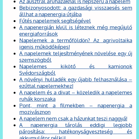
Az ausztrál áruházaknál is népszerű a napelem
Bebizonyosodott: a gazdasági visszaesés sem
állhat a napenergia útjába
Fűtés napelemek segítségével
A napenergián kívül is léteznek még megújuló
energiaforrások
Napelemek a termőföldön? Az agrivoltaika
igenis működőképes!
A napelemek teljesítményének növelése egy új
szemszögből
Napelemes kikötő és kamionok
Svédországból
A növényi hulladék egy újabb felhasználása –
ezúttal napelemekhez!
A napelem és a divat – közeledik a napelemes
ruhák korszaka
Pont, mint a filmekben – napenergia a
mozivásznon
A napelem nem csak a házunkat teszi naggyá!
A napenergia tárolás eddigi legjobb
párosítása: hatékonyságveszteség és
akkumulátor nélkül