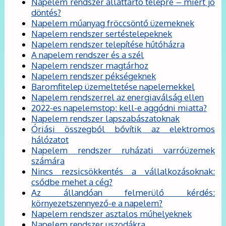
Napelem rendszer állattartó telepre – miért jó
döntés?
Napelem műanyag fröccsöntő üzemeknek
Napelem rendszer sertéstelepeknek
Napelem rendszer telepítése hűtőházra
A napelem rendszer és a szél
Napelem rendszer magtárhoz
Napelem rendszer pékségeknek
Baromfitelep üzemeltetése napelemekkel
Napelem rendszerrel az energiaválság ellen
2022-es napelemstop: kell-e aggódni miatta?
Napelem rendszer lapszabászatoknak
Óriási összegből bővítik az elektromos
hálózatot
Napelem rendszer ruházati varróüzemek
számára
Nincs rezsicsökkentés a vállalkozásoknak:
csődbe mehet a cég?
Az állandóan felmerülő kérdés:
környezetszennyező-e a napelem?
Napelem rendszer asztalos műhelyeknek
Napelem rendszer uszodákra