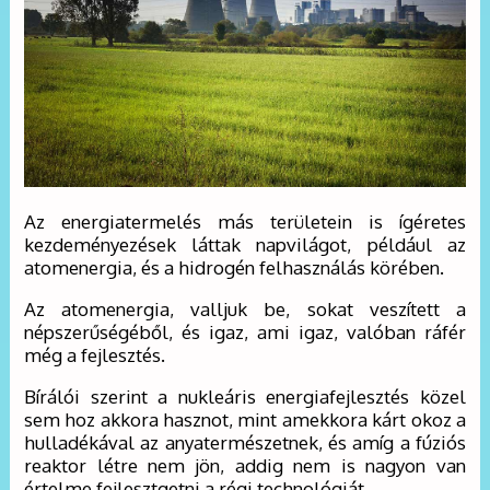
Az energiatermelés más területein is ígéretes
kezdeményezések láttak napvilágot, például az
atomenergia, és a hidrogén felhasználás körében.
Az atomenergia, valljuk be, sokat veszített a
népszerűségéből, és igaz, ami igaz, valóban ráfér
még a fejlesztés.
Bírálói szerint a nukleáris energiafejlesztés közel
sem hoz akkora hasznot, mint amekkora kárt okoz a
hulladékával az anyatermészetnek, és amíg a fúziós
reaktor létre nem jön, addig nem is nagyon van
értelme fejlesztgetni a régi technológiát.