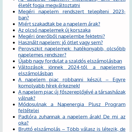
életét fogja megváltoztatni
Megéri napelem rendszert telepíteni 2023-
ban?
Miért szakadtak be a napelem árak?
Az olcsó napelemek új korszaka
Megéri önerőből napelembe fektetni?
Használt napelem: jó ötlet vagy sem?
Perovszkit napelemek: hatékonyabb, olcsóbb
napelemes rendszer?
Újabb nagy fordulat a szaldós elszámolásban
Változások jönnek 2024-től a napelemes
elszámolásban
A napelem piac robbanni készül – Egyre
komolyabb hírek érkeznek!
A napelem piac új főszereplőjévé a társasházak
válnak?
Módosulnak a Napenergia Plusz Program
feltételei
Padlóra zuhannak a napelem árak! De mi az
oka?
Bruttó elszámolás – Több válasz is létezik, de