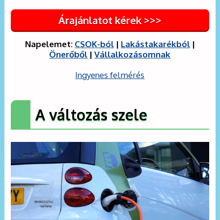
Árajánlatot kérek >>>
Napelemet:
CSOK-ból
|
Lakástakarékból
|
Önerőből
|
Vállalkozásomnak
Ingyenes felmérés
A változás szele