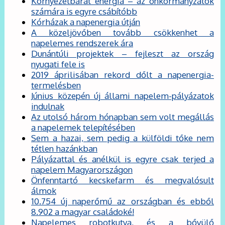
Környezetbarát energia – az önkormányzatok
számára is egyre csábítóbb
Kórházak a napenergia útján
A közeljövőben tovább csökkenhet a
napelemes rendszerek ára
Dunántúli projektek – fejleszt az ország
nyugati fele is
2019 áprilisában rekord dőlt a napenergia-
termelésben
Június közepén új állami napelem-pályázatok
indulnak
Az utolsó három hónapban sem volt megállás
a napelemek telepítésében
Sem a hazai, sem pedig a külföldi tőke nem
tétlen hazánkban
Pályázattal és anélkül is egyre csak terjed a
napelem Magyarországon
Önfenntartó kecskefarm és megvalósult
álmok
10.754 új naperőmű az országban és ebből
8.902 a magyar családoké!
Napelemes robotkutya, és a bővülő