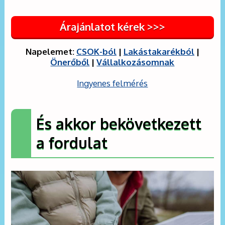
Árajánlatot kérek >>>
Napelemet:
CSOK-ból
|
Lakástakarékból
|
Önerőből
|
Vállalkozásomnak
Ingyenes felmérés
És akkor bekövetkezett
a fordulat