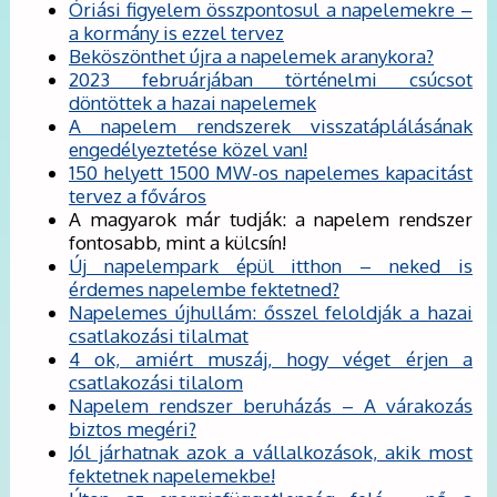
Óriási figyelem összpontosul a napelemekre –
a kormány is ezzel tervez
Beköszönthet újra a napelemek aranykora?
2023 februárjában történelmi csúcsot
döntöttek a hazai napelemek
A napelem rendszerek visszatáplálásának
engedélyeztetése közel van!
150 helyett 1500 MW-os napelemes kapacitást
tervez a főváros
A magyarok már tudják: a napelem rendszer
fontosabb, mint a külcsín!
Új napelempark épül itthon – neked is
érdemes napelembe fektetned?
Napelemes újhullám: ősszel feloldják a hazai
csatlakozási tilalmat
4 ok, amiért muszáj, hogy véget érjen a
csatlakozási tilalom
Napelem rendszer beruházás – A várakozás
biztos megéri?
Jól járhatnak azok a vállalkozások, akik most
fektetnek napelemekbe!