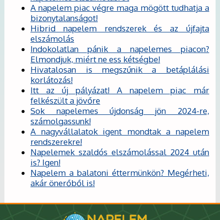
A napelem piac végre maga mögött tudhatja a
bizonytalanságot!
Hibrid napelem rendszerek és az újfajta
elszámolás
Indokolatlan pánik a napelemes piacon?
Elmondjuk, miért ne ess kétségbe!
Hivatalosan is megszűnik a betáplálási
korlátozás!
Itt az új pályázat! A napelem piac már
felkészült a jövőre
Sok napelemes újdonság jön 2024-re,
számolgassunk!
A nagyvállalatok igent mondtak a napelem
rendszerekre!
Napelemek szaldós elszámolással 2024 után
is? Igen!
Napelem a balatoni éttermünkön? Megérheti,
akár önerőből is!