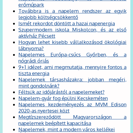
erőműpark
Továbbra is a napelem rendszer az egyik
legjobb költségcsökkentő
Ismét rekordot döntött a hazai napenergia
Szupermodern iskola Miskolcon, és az első
aktívház Pécsett
Hogyan lehet kisebb vállalkozásod ökológiai
lábnyoma?
Napelemes Európa-csúcs Győrben, és a
nógrádi óriás
9+1 idézet, ami megmutatja, mennyire fontos a
tiszta energia
Napelemek társasházakra: jobban megéri,
mint gondolnánk?
Féltsük az időjárástól a napelemeket?
Napelem-gyár fog épülni Kecskeméten
Napelemes kezdeményezés az MVM Edison
2020-as nyertesei közt
Megtízszereződött Magyarországon a
napelemek beépített kapacitása
Napelemek, mint a modern város kellékei