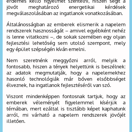
érdemes kellő figyelmet szentelni, hiszen segít a
jövőt meghatározó energetikai kérdések
megválaszolásában az ingatlanok vonatkozásában.
Általánosságban az emberek elismerik a napelem
rendszerek hasznosságát – amivel egyébként nehéz
is lenne vitatkozni –, de sokak szemében egy olyan
fejlesztési lehetőség sem utolsó szempont, mely
egy épület szépségén kíván emelni.
Nem szeretnénk meggyőzni arról, melyik a
fontosabb, hiszen a tények helyettünk is beszélnek:
az adatok megmutatják, hogy a napelemekhez
hasonló technológiák már bőven elsőbbséget
élveznek, ha ingatlanok fejlesztéséről van szó.
Viszont mindenképpen fontosnak tartjuk, hogy az
emberek véleményét figyelemmel kísérjük a
témában, mert ezáltal is tisztább képet kaphatunk
arról, mi várható a napelem rendszerek jövőjét
illetően.