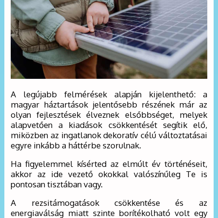
A legújabb felmérések alapján kijelenthető: a
magyar háztartások jelentősebb részének már az
olyan fejlesztések élveznek elsőbbséget, melyek
alapvetően a kiadások csökkentését segítik elő,
miközben az ingatlanok dekoratív célú változtatásai
egyre inkább a háttérbe szorulnak.
Ha figyelemmel kísérted az elmúlt év történéseit,
akkor az ide vezető okokkal valószínűleg Te is
pontosan tisztában vagy.
A rezsitámogatások csökkentése és az
energiaválság miatt szinte borítékolható volt egy