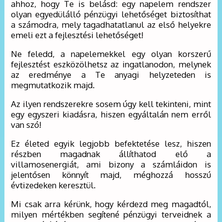
ahhoz, hogy Te is belásd: egy napelem rendszer
olyan egyedülálló pénzügyi lehetőséget biztosíthat
a számodra, mely tagadhatatlanul az első helyekre
emeli ezt a fejlesztési lehetőséget!
Ne feledd, a napelemekkel egy olyan korszerű
fejlesztést eszközölhetsz az ingatlanodon, melynek
az eredménye a Te anyagi helyzeteden is
megmutatkozik majd.
Az ilyen rendszerekre sosem úgy kell tekinteni, mint
egy egyszeri kiadásra, hiszen egyáltalán nem erről
van szó!
Ez életed egyik legjobb befektetése lesz, hiszen
részben magadnak állíthatod elő a
villamosenergiát, ami bizony a számláidon is
jelentősen könnyít majd, méghozzá hosszú
évtizedeken keresztül.
Mi csak arra kérünk, hogy kérdezd meg magadtól,
milyen mértékben segítené pénzügyi terveidnek a