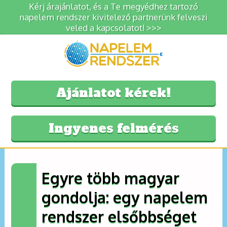
Kérj árajánlatot, és a Te megyédhez tartozó
napelem rendszer kivitelező partnerünk felveszi
veled a kapcsolatot! >>>
Ajánlatot kérek!
Ingyenes felmérés
Egyre több magyar
gondolja: egy napelem
rendszer elsőbbséget