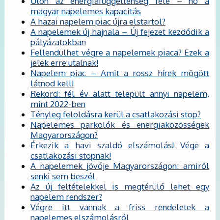
Úton az energiafüggetlenség felé – nő a
magyar napelemes kapacitás
A hazai napelem piac újra elstartol?
A napelemek új hajnala – Új fejezet kezdődik a
pályázatokban
Fellendülhet végre a napelemek piaca? Ezek a
jelek erre utalnak!
Napelem piac – Amit a rossz hírek mögött
látnod kell!
Rekord: fél év alatt települt annyi napelem,
mint 2022-ben
Tényleg feloldásra kerül a csatlakozási stop?
Napelemes parkolók és energiaközösségek
Magyarországon?
Érkezik a havi szaldó elszámolás! Vége a
csatlakozási stopnak!
A napelemek jövője Magyarországon: amiről
senki sem beszél
Az új feltételekkel is megtérülő lehet egy
napelem rendszer?
Végre itt vannak a friss rendeletek a
napelemes elszámolásról