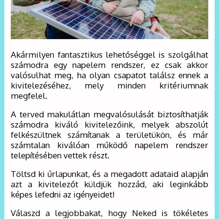
Akármilyen fantasztikus lehetőséggel is szolgálhat
számodra egy napelem rendszer, ez csak akkor
valósulhat meg, ha olyan csapatot találsz ennek a
kivitelezéséhez, mely minden kritériumnak
megfelel.
A terved makulátlan megvalósulását biztosíthatják
számodra kiváló kivitelezőink, melyek abszolút
felkészültnek számítanak a területükön, és már
számtalan kiválóan működő napelem rendszer
telepítésében vettek részt.
Töltsd ki űrlapunkat, és a megadott adataid alapján
azt a kivitelezőt küldjük hozzád, aki leginkább
képes lefedni az igényeidet!
Válaszd a legjobbakat, hogy Neked is tökéletes