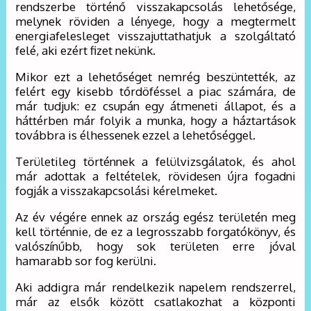
rendszerbe történő visszakapcsolás lehetősége,
melynek röviden a lényege, hogy a megtermelt
energiafelesleget visszajuttathatjuk a szolgáltató
felé, aki ezért fizet nekünk.
Mikor ezt a lehetőséget nemrég beszüntették, az
felért egy kisebb tőrdöféssel a piac számára, de
már tudjuk: ez csupán egy átmeneti állapot, és a
háttérben már folyik a munka, hogy a háztartások
továbbra is élhessenek ezzel a lehetőséggel.
Területileg történnek a felülvizsgálatok, és ahol
már adottak a feltételek, rövidesen újra fogadni
fogják a visszakapcsolási kérelmeket.
Az év végére ennek az ország egész területén meg
kell történnie, de ez a legrosszabb forgatókönyv, és
valószínűbb, hogy sok területen erre jóval
hamarabb sor fog kerülni.
Aki addigra már rendelkezik napelem rendszerrel,
már az elsők között csatlakozhat a központi