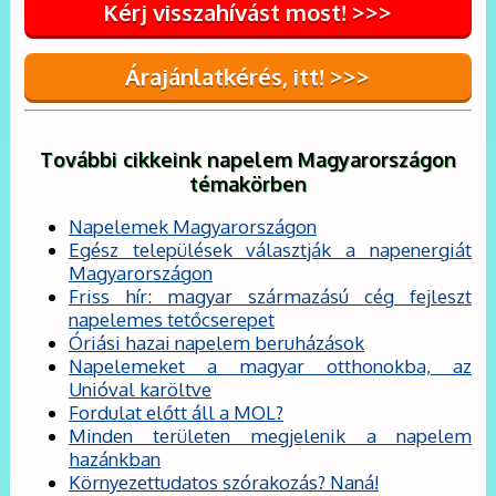
Kérj visszahívást most! >>>
Árajánlatkérés, itt! >>>
További cikkeink napelem Magyarországon
témakörben
Napelemek Magyarországon
Egész települések választják a napenergiát
Magyarországon
Friss hír: magyar származású cég fejleszt
napelemes tetőcserepet
Óriási hazai napelem beruházások
Napelemeket a magyar otthonokba, az
Unióval karöltve
Fordulat előtt áll a MOL?
Minden területen megjelenik a napelem
hazánkban
Környezettudatos szórakozás? Naná!