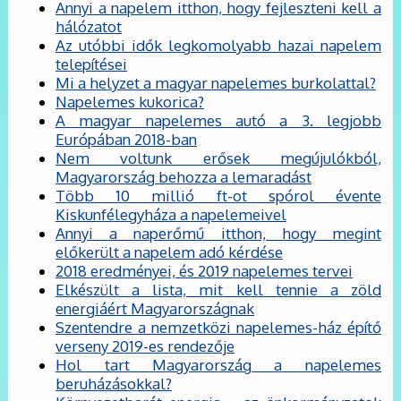
Annyi a napelem itthon, hogy fejleszteni kell a
hálózatot
Az utóbbi idők legkomolyabb hazai napelem
telepítései
Mi a helyzet a magyar napelemes burkolattal?
Napelemes kukorica?
A magyar napelemes autó a 3. legjobb
Európában 2018-ban
Nem voltunk erősek megújulókból,
Magyarország behozza a lemaradást
Több 10 millió ft-ot spórol évente
Kiskunfélegyháza a napelemeivel
Annyi a naperőmű itthon, hogy megint
előkerült a napelem adó kérdése
2018 eredményei, és 2019 napelemes tervei
Elkészült a lista, mit kell tennie a zöld
energiáért Magyarországnak
Szentendre a nemzetközi napelemes-ház építő
verseny 2019-es rendezője
Hol tart Magyarország a napelemes
beruházásokkal?