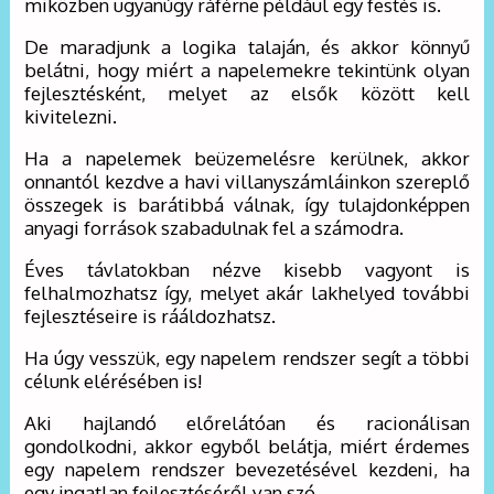
miközben ugyanúgy ráférne például egy festés is.
De maradjunk a logika talaján, és akkor könnyű
belátni, hogy miért a napelemekre tekintünk olyan
fejlesztésként, melyet az elsők között kell
kivitelezni.
Ha a napelemek beüzemelésre kerülnek, akkor
onnantól kezdve a havi villanyszámláinkon szereplő
összegek is barátibbá válnak, így tulajdonképpen
anyagi források szabadulnak fel a számodra.
Éves távlatokban nézve kisebb vagyont is
felhalmozhatsz így, melyet akár lakhelyed további
fejlesztéseire is rááldozhatsz.
Ha úgy vesszük, egy napelem rendszer segít a többi
célunk elérésében is!
Aki hajlandó előrelátóan és racionálisan
gondolkodni, akkor egyből belátja, miért érdemes
egy napelem rendszer bevezetésével kezdeni, ha
egy ingatlan fejlesztéséről van szó.