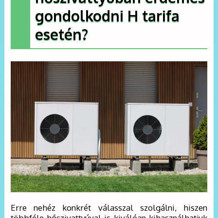
gondolkodni H tarifa
esetén?
Erre nehéz konkrét válasszal szolgálni, hiszen
többféle hőszivattyúval is kiválóan kihasználhatjuk