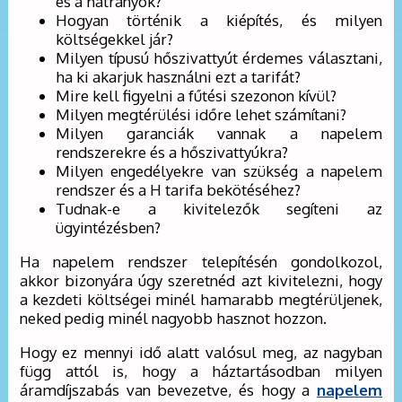
és a hátrányok?
Hogyan történik a kiépítés, és milyen
költségekkel jár?
Milyen típusú hőszivattyút érdemes választani,
ha ki akarjuk használni ezt a tarifát?
Mire kell figyelni a fűtési szezonon kívül?
Milyen megtérülési időre lehet számítani?
Milyen garanciák vannak a napelem
rendszerekre és a hőszivattyúkra?
Milyen engedélyekre van szükség a napelem
rendszer és a H tarifa bekötéséhez?
Tudnak-e a kivitelezők segíteni az
ügyintézésben?
Ha napelem rendszer telepítésén gondolkozol,
akkor bizonyára úgy szeretnéd azt kivitelezni, hogy
a kezdeti költségei minél hamarabb megtérüljenek,
neked pedig minél nagyobb hasznot hozzon.
Hogy ez mennyi idő alatt valósul meg, az nagyban
függ attól is, hogy a háztartásodban milyen
áramdíjszabás van bevezetve, és hogy a
napelem