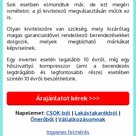
Sok esetben elmondtuk már, de ezt megéri
ismételni: a jó kivitelező megválasztásán múlik ez
is.
Olyan kivitelezőre van szükség, mely kizárólag
magas garanciaidővel rendelkező berendezésekkel
dolgozik, melyek megbízható márkákat
képviselnek.
Egy inverter esetén legalább 10 évről, míg egy
hőszivattyú kompresszor (ami a berendezés
legdrágább és legfontosabb része) esetében
szintén 10 évről beszélhetünk.
Árajánlatot kérek >>>
Napelemet:
CSOK-ból
|
Lakástakarékból
|
Önerőből
|
Vállalkozásomnak
Ingyenes felmérés