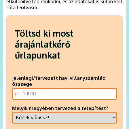
elkülönítve fog működni, és az adatokat is külön kell
róla leolvasni.
Töltsd ki most
árajánlatkérő
űrlapunkat
Jelenlegi/tervezett havi villanyszámlád
összege
Melyik megyében tervezed a telepítést?