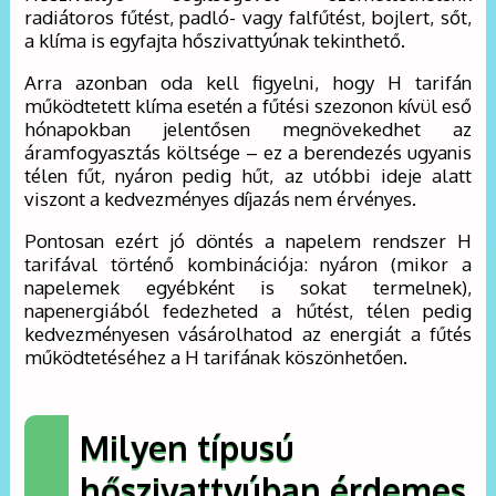
radiátoros fűtést, padló- vagy falfűtést, bojlert, sőt,
a klíma is egyfajta hőszivattyúnak tekinthető.
Arra azonban oda kell figyelni, hogy H tarifán
működtetett klíma esetén a fűtési szezonon kívül eső
hónapokban jelentősen megnövekedhet az
áramfogyasztás költsége – ez a berendezés ugyanis
télen fűt, nyáron pedig hűt, az utóbbi ideje alatt
viszont a kedvezményes díjazás nem érvényes.
Pontosan ezért jó döntés a napelem rendszer H
tarifával történő kombinációja: nyáron (mikor a
napelemek egyébként is sokat termelnek),
napenergiából fedezheted a hűtést, télen pedig
kedvezményesen vásárolhatod az energiát a fűtés
működtetéséhez a H tarifának köszönhetően.
Milyen típusú
hőszivattyúban érdemes