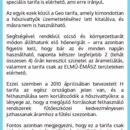
speciális tarifa is elérhető, ami erre irányul.
Az egyik ezek közül a Geo tarifa, amely kimondottan
a hőszivattyúk üzemeltetéséhez lett kitalálva, és
másra nem is használható.
Segítségével rendkívül olcsó és környezetbarát
módon állíthatunk elő hőenergiát – arra azonban
figyelni kell, hogy bár az év minden napján
használható, naponta kétszer legfeljebb 2 (tehát
összesen 4) órán keresztül szünetel az áramellátás,
valamint a tarifa csak az ELMŰ-ÉMÁSZ területeken
elérhető.
Ezzel szemben a 2010 áprilisában bevezetett H
tarifa az egész országban jelen van, és a
felhasználása sem korlátozódik a hőszivattyúkra: a
lényege az, hogy a megújuló forrásokat felhasználó
rendszerek fűtőeszközei kedvezményesen
juthassanak áramhoz a fűtési szezonban.
Fontos azonban megjegyezni, hogy ez a tarifa csak