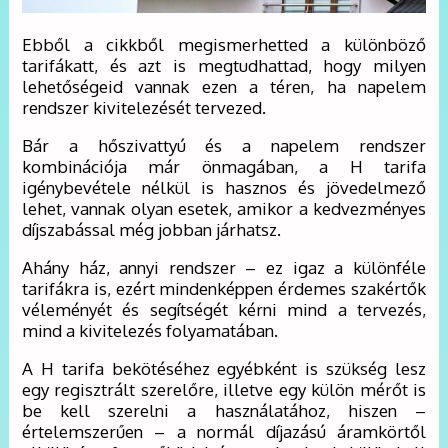
Ebből a cikkből megismerhetted a különböző
tarifákatt, és azt is megtudhattad, hogy milyen
lehetőségeid vannak ezen a téren, ha napelem
rendszer kivitelezését tervezed.
Bár a hőszivattyú és a napelem rendszer
kombinációja már önmagában, a H tarifa
igénybevétele nélkül is hasznos és jövedelmező
lehet, vannak olyan esetek, amikor a kedvezményes
díjszabással még jobban járhatsz.
Ahány ház, annyi rendszer – ez igaz a különféle
tarifákra is, ezért mindenképpen érdemes szakértők
véleményét és segítségét kérni mind a tervezés,
mind a kivitelezés folyamatában.
A H tarifa bekötéséhez egyébként is szükség lesz
egy regisztrált szerelőre, illetve egy külön mérőt is
be kell szerelni a használatához, hiszen –
értelemszerűen – a normál díjazású áramkörtől