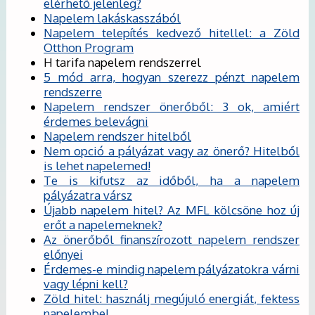
elérhető jelenleg?
Napelem lakáskasszából
Napelem telepítés kedvező hitellel: a Zöld
Otthon Program
H tarifa napelem rendszerrel
5 mód arra, hogyan szerezz pénzt napelem
rendszerre
Napelem rendszer önerőből: 3 ok, amiért
érdemes belevágni
Napelem rendszer hitelből
Nem opció a pályázat vagy az önerő? Hitelből
is lehet napelemed!
Te is kifutsz az időből, ha a napelem
pályázatra vársz
Újabb napelem hitel? Az MFL kölcsöne hoz új
erőt a napelemeknek?
Az önerőből finanszírozott napelem rendszer
előnyei
Érdemes-e mindig napelem pályázatokra várni
vagy lépni kell?
Zöld hitel: használj megújuló energiát, fektess
napelembe!