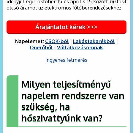
idényjellegű: október 15 és április 15 között biztosít
olcsó áramot az elektromos fűtőberendezésekhez.
Árajánlatot kérek >>>
Napelemet:
CSOK-ból
|
Lakástakarékból
|
Önerőből
|
Vállalkozásomnak
Ingyenes felmérés
Milyen teljesítményű
napelem rendszerre van
szükség, ha
hőszivattyúnk van?