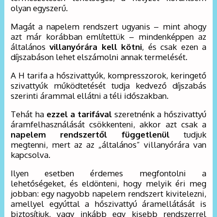
olyan egyszerű.
Magát a napelem rendszert ugyanis – mint ahogy
azt már korábban említettük – mindenképpen az
általános
villanyórára kell kötni
, és csak ezen a
díjszabáson lehet elszámolni annak termelését.
A H tarifa a hőszivattyúk, kompresszorok, keringető
szivattyúk működtetését tudja kedvező díjszabás
szerinti árammal ellátni a téli időszakban.
Tehát ha
ezzel a tarifával
szeretnénk a hőszivattyú
áramfelhasználását csökkenteni, akkor azt csak a
napelem rendszertől függetlenül
tudjuk
megtenni, mert az az „általános” villanyórára van
kapcsolva.
Ilyen esetben érdemes megfontolni a
lehetőségeket, és eldönteni, hogy melyik éri meg
jobban: egy nagyobb napelem rendszert kivitelezni,
amellyel egyúttal a hőszivattyú áramellátását is
biztosítjuk, vagy inkább egy kisebb rendszerrel