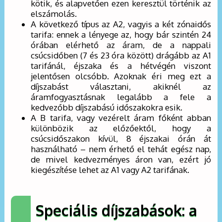
kötik, és alapvetően ezen keresztül történik az
elszámolás.
A következő típus az A2, vagyis a két zónaidős
tarifa: ennek a lényege az, hogy bár szintén 24
órában elérhető az áram, de a nappali
csúcsidőben (7 és 23 óra között) drágább az A1
tarifánál, éjszaka és a hétvégén viszont
jelentősen olcsóbb. Azoknak éri meg ezt a
díjszabást választani, akiknél az
áramfogyasztásnak legalább a fele a
kedvezőbb díjszabású időszakokra esik.
A B tarifa, vagy vezérelt áram főként abban
különbözik az előzőektől, hogy a
csúcsidőszakon kívül, 8 éjszakai órán át
használható – nem érhető el tehát egész nap,
de mivel kedvezményes áron van, ezért jó
kiegészítése lehet az A1 vagy A2 tarifának.
Speciális díjszabások: a