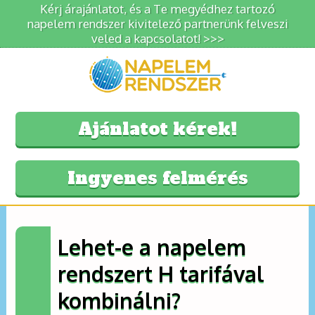
Kérj árajánlatot, és a Te megyédhez tartozó
napelem rendszer kivitelező partnerünk felveszi
veled a kapcsolatot! >>>
Ajánlatot kérek!
Ingyenes felmérés
Lehet-e a napelem
rendszert H tarifával
kombinálni?