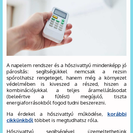
A napelem rendszer és a hőszivattyú mindenképp jó
párosítás: segítségükkel nemcsak a rezsin
spórolhatsz rengeteget, hanem még a környezet
védelmében is kiveszed a részed, hiszen a
kombinációjukkal a teljes áramellátásodat
(beleértve a fűtést) megújuló, tiszta
energiaforrásokból fogod tudni beszerezni.
Ha érdekel a hőszivattyú működése,
korábbi
cikkünkből
többet is megtudhatsz róla.
Hőszivattyú segítségével üzemeltethetünk