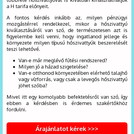
a H tarifa előnyeit.
A fontos kérdés inkább az, milyen pénzügyi
mozgástérrel rendelkezel, mikor a hőszivattyú
kiválasztásáról van szó, de természetesen azt is
figyelembe kell venni, hogy ingatlanod jellege és
környezete milyen típusú hőszivattyúk beszerelését
teszi lehetővé.
Van-e már meglévő fűtési rendszered?
Milyen jó a házad szigetelése?
Van-e otthonod környezetében elérhető talajhő
vagy vízforrás, vagy csak a levegős hőszivattyú
jöhet szóba?
Mivel itt egy komolyabb befektetésről van szó, így
ebben a kérdésben is érdemes szakértőkhöz
fordulni.
Árajánlatot kérek >>>