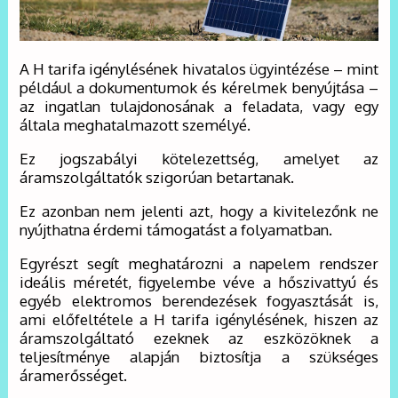
A H tarifa igénylésének hivatalos ügyintézése – mint
például a dokumentumok és kérelmek benyújtása –
az ingatlan tulajdonosának a feladata, vagy egy
általa meghatalmazott személyé.
Ez jogszabályi kötelezettség, amelyet az
áramszolgáltatók szigorúan betartanak.
Ez azonban nem jelenti azt, hogy a kivitelezőnk ne
nyújthatna érdemi támogatást a folyamatban.
Egyrészt segít meghatározni a napelem rendszer
ideális méretét, figyelembe véve a hőszivattyú és
egyéb elektromos berendezések fogyasztását is,
ami előfeltétele a H tarifa igénylésének, hiszen az
áramszolgáltató ezeknek az eszközöknek a
teljesítménye alapján biztosítja a szükséges
áramerősséget.