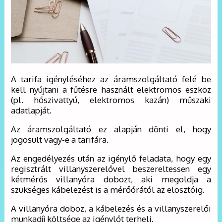
A tarifa igényléséhez az áramszolgáltató felé be
kell nyújtani a fűtésre használt elektromos eszköz
(pl. hőszivattyú, elektromos kazán) műszaki
adatlapját.
Az áramszolgáltató ez alapján dönti el, hogy
jogosult vagy-e a tarifára.
Az engedélyezés után az igénylő feladata, hogy egy
regisztrált villanyszerelővel beszereltessen egy
kétmérős villanyóra dobozt, aki megoldja a
szükséges kábelezést is a mérőórától az elosztóig.
A villanyóra doboz, a kábelezés és a villanyszerelői
munkadíj költsége az igénylőt terheli.