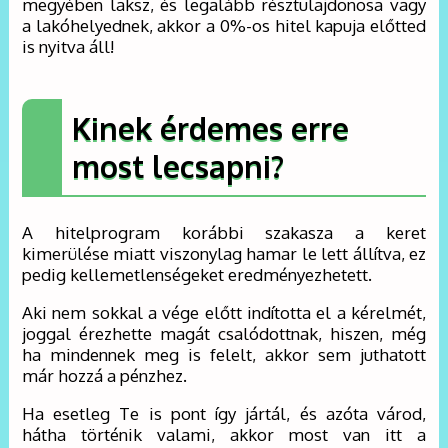
megyében laksz, és legalább résztulajdonosa vagy
a lakóhelyednek, akkor a 0%-os hitel kapuja előtted
is nyitva áll!
Kinek érdemes erre
most lecsapni?
A hitelprogram korábbi szakasza a keret
kimerülése miatt viszonylag hamar le lett állítva, ez
pedig kellemetlenségeket eredményezhetett.
Aki nem sokkal a vége előtt indította el a kérelmét,
joggal érezhette magát csalódottnak, hiszen, még
ha mindennek meg is felelt, akkor sem juthatott
már hozzá a pénzhez.
Ha esetleg Te is pont így jártál, és azóta várod,
hátha történik valami, akkor most van itt a