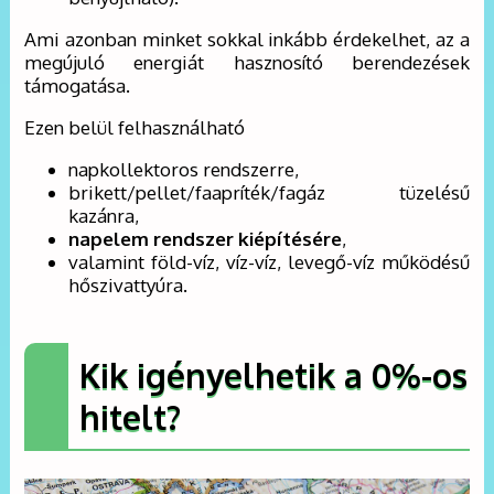
Ami azonban minket sokkal inkább érdekelhet, az a
megújuló energiát hasznosító berendezések
támogatása.
Ezen belül felhasználható
napkollektoros rendszerre,
brikett/pellet/faapríték/fagáz tüzelésű
kazánra,
napelem rendszer kiépítésére
,
valamint föld-víz, víz-víz, levegő-víz működésű
hőszivattyúra.
Kik igényelhetik a 0%-os
hitelt?