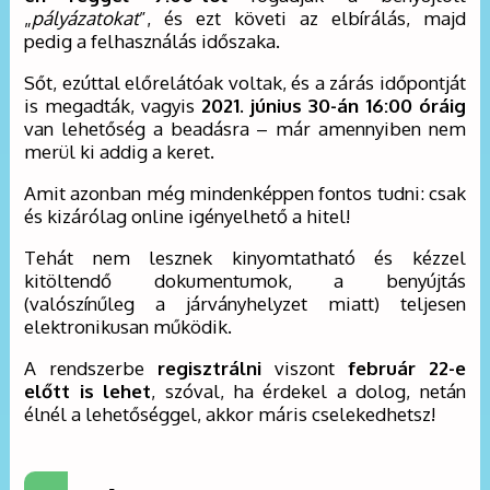
„
pályázatokat
”, és ezt követi az elbírálás, majd
pedig a felhasználás időszaka.
Sőt, ezúttal előrelátóak voltak, és a zárás időpontját
is megadták, vagyis
2021. június 30-án 16:00 óráig
van lehetőség a beadásra – már amennyiben nem
merül ki addig a keret.
Amit azonban még mindenképpen fontos tudni: csak
és kizárólag online igényelhető a hitel!
Tehát nem lesznek kinyomtatható és kézzel
kitöltendő dokumentumok, a benyújtás
(valószínűleg a járványhelyzet miatt) teljesen
elektronikusan működik.
A rendszerbe
regisztrálni
viszont
február 22-e
előtt is lehet
, szóval, ha érdekel a dolog, netán
élnél a lehetőséggel, akkor máris cselekedhetsz!