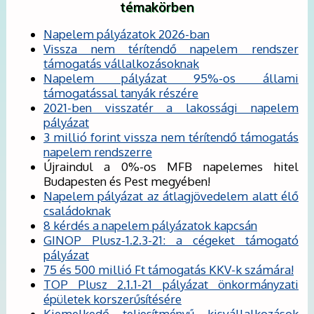
témakörben
Napelem pályázatok 2026-ban
Vissza nem térítendő napelem rendszer
támogatás vállalkozásoknak
Napelem pályázat 95%-os állami
támogatással tanyák részére
2021-ben visszatér a lakossági napelem
pályázat
3 millió forint vissza nem térítendő támogatás
napelem rendszerre
Újraindul a 0%-os MFB napelemes hitel
Budapesten és Pest megyében!
Napelem pályázat az átlagjövedelem alatt élő
családoknak
8 kérdés a napelem pályázatok kapcsán
GINOP Plusz-1.2.3-21: a cégeket támogató
pályázat
75 és 500 millió Ft támogatás KKV-k számára!
TOP Plusz 2.1.1-21 pályázat önkormányzati
épületek korszerűsítésére
Kiemelkedő teljesítményű kisvállalkozások