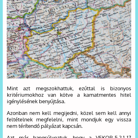
Mint azt megszokhattuk, ezúttal is bizonyos
kritériumokhoz van kötve a kamatmentes hitel
igénylésének benyújtása.
Azonban nem kell megijedni, közel sem kell annyi
feltételnek megfelelni, mint mondjuk egy vissza
nem térítendő pályázat kapcsán.
Azt már hangsúlyoztuk, hogy a VEKOP-5.2.1-17