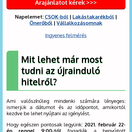
Árajánlatot kérek >>>
Napelemet:
CSOK-ból
|
Lakástakarékból
|
Önerőből
|
Vállalkozásomnak
Ingyenes felmérés
Mit lehet már most
tudni az újrainduló
hitelről?
Ami valószínűleg mindenki számára lényeges:
ismerjük a dátumot és az időpontot, amikortól
kezdve be lehet nyújtani az igénylést.
Hogy egészen pontosak legyünk:
2021. február 22-
én reggel 9:00-tól
fogadják a benyújtott