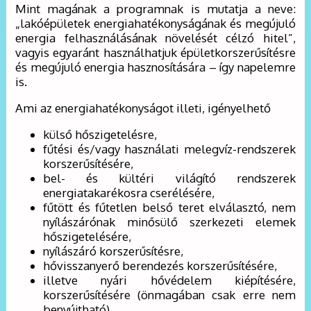
Mint magának a programnak is mutatja a neve:
„lakóépületek energiahatékonyságának és megújuló
energia felhasználásának növelését célzó hitel”,
vagyis egyaránt használhatjuk épületkorszerűsítésre
és megújuló energia hasznosítására – így napelemre
is.
Ami az energiahatékonyságot illeti, igényelhető
külső hőszigetelésre,
fűtési és/vagy használati melegvíz-rendszerek
korszerűsítésére,
bel- és kültéri világító rendszerek
energiatakarékosra cserélésére,
fűtött és fűtetlen belső teret elválasztó, nem
nyílászárónak minősülő szerkezeti elemek
hőszigetelésére,
nyílászáró korszerűsítésre,
hővisszanyerő berendezés korszerűsítésére,
illetve nyári hővédelem kiépítésére,
korszerűsítésére (önmagában csak erre nem
benyújtható).