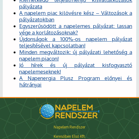
pályázata
A napelem piac kilövésre kész – Változások a
pályázatokban
Egyszerűsödött a napelemes pályázat: lassan
vége a korlátozásoknak?
Újdonságok a 100%-os napelem pályázat
teljesítésével kapcsolatban!
Minden megváltozik: új pályázati lehetőség a
napelem piacon!
Jó hírek és új pályázat kisfogyasztó
napelemeseknek!
A Napenergia Plusz Program előnyei és
hátrányai
Napelem Rendszer
Keresőben Első Kft.