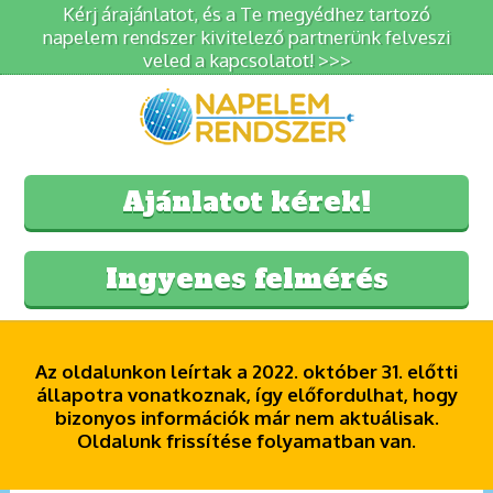
Kérj árajánlatot, és a Te megyédhez tartozó
napelem rendszer kivitelező partnerünk felveszi
veled a kapcsolatot! >>>
Ajánlatot kérek!
Ingyenes felmérés
Az oldalunkon leírtak a 2022. október 31. előtti
állapotra vonatkoznak, így előfordulhat, hogy
bizonyos információk már nem aktuálisak.
Oldalunk frissítése folyamatban van.