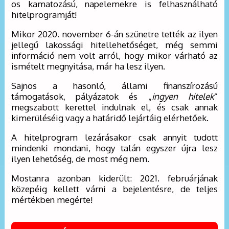
os kamatozású, napelemekre is felhasználható
hitelprogramját!
Mikor 2020. november 6-án szünetre tették az ilyen
jellegű lakossági hitellehetőséget, még semmi
információ nem volt arról, hogy mikor várható az
ismételt megnyitása, már ha lesz ilyen.
Sajnos a hasonló, állami finanszírozású
támogatások, pályázatok és „
ingyen hitelek
”
megszabott kerettel indulnak el, és csak annak
kimerüléséig vagy a határidő lejártáig elérhetőek.
A hitelprogram lezárásakor csak annyit tudott
mindenki mondani, hogy talán egyszer újra lesz
ilyen lehetőség, de most még nem.
Mostanra azonban kiderült: 2021. februárjának
közepéig kellett várni a bejelentésre, de teljes
mértékben megérte!