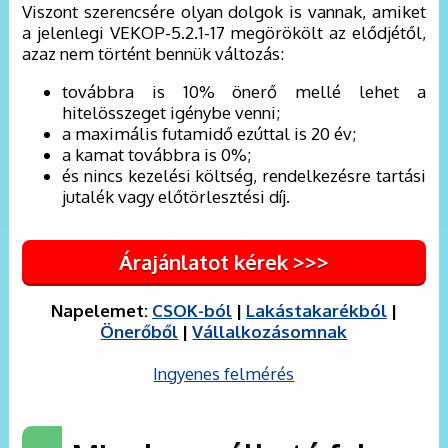
Viszont szerencsére olyan dolgok is vannak, amiket
a jelenlegi VEKOP-5.2.1-17 megörökölt az elődjétől,
azaz nem történt bennük változás:
továbbra is 10% önerő mellé lehet a
hitelösszeget igénybe venni;
a maximális futamidő ezúttal is 20 év;
a kamat továbbra is 0%;
és nincs kezelési költség, rendelkezésre tartási
jutalék vagy előtörlesztési díj.
Árajánlatot kérek >>>
Napelemet:
CSOK-ból
|
Lakástakarékból
|
Önerőből
|
Vállalkozásomnak
Ingyenes felmérés