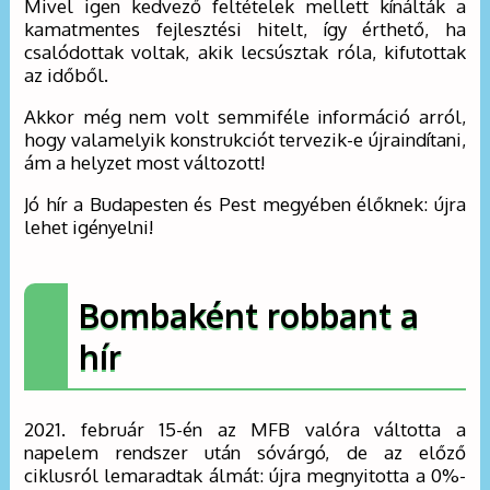
Mivel igen kedvező feltételek mellett kínálták a
kamatmentes fejlesztési hitelt, így érthető, ha
csalódottak voltak, akik lecsúsztak róla, kifutottak
az időből.
Akkor még nem volt semmiféle információ arról,
hogy valamelyik konstrukciót tervezik-e újraindítani,
ám a helyzet most változott!
Jó hír a Budapesten és Pest megyében élőknek: újra
lehet igényelni!
Bombaként robbant a
hír
2021. február 15-én az MFB valóra váltotta a
napelem rendszer után sóvárgó, de az előző
ciklusról lemaradtak álmát: újra megnyitotta a 0%-