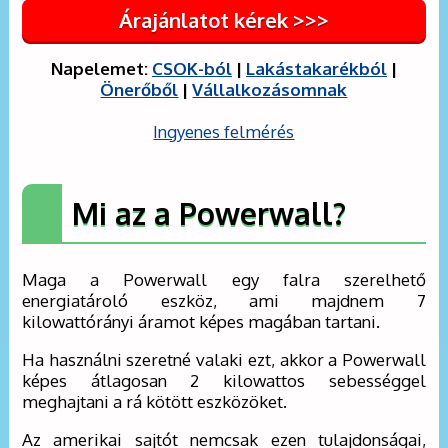
Árajánlatot kérek >>>
Napelemet:
CSOK-ból
|
Lakástakarékból
|
Önerőből
|
Vállalkozásomnak
Ingyenes felmérés
Mi az a Powerwall?
Maga a Powerwall egy falra szerelhető
energiatároló eszköz, ami majdnem 7
kilowattórányi áramot képes magában tartani.
Ha használni szeretné valaki ezt, akkor a Powerwall
képes átlagosan 2 kilowattos sebességgel
meghajtani a rá kötött eszközöket.
Az amerikai sajtót nemcsak ezen tulajdonságai,