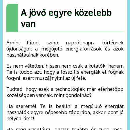
A jövő egyre közelebb
van
Amint látod, szinte napról-napra történnek
újdonságok a megújuló energiaforrások és azok
használatának körében.
Ez nem véletlen, hiszen nem csak a kutatók, hanem
Te is tudod azt, hogy a fosszilis energiák el fognak
fogyni, ezért muszáj nyitni az új felé.
Tudtad, hogy ezek a technológiák már elérhetőbb
közelségben vannak, mint gondolnád?
Ha szeretnél Te is beállni a megújuló energiát
használók egyre népesebb táborába, akkor pont jó
helyen jársz!
Ha még vacillálsz, olvass tovább és tudd meg,