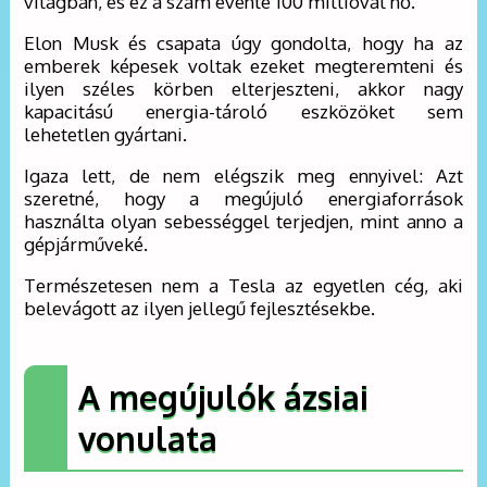
világban, és ez a szám évente 100 millióval nő.
Elon Musk és csapata úgy gondolta, hogy ha az
emberek képesek voltak ezeket megteremteni és
ilyen széles körben elterjeszteni, akkor nagy
kapacitású energia-tároló eszközöket sem
lehetetlen gyártani.
Igaza lett, de nem elégszik meg ennyivel: Azt
szeretné, hogy a megújuló energiaforrások
használta olyan sebességgel terjedjen, mint anno a
gépjárműveké.
Természetesen nem a Tesla az egyetlen cég, aki
belevágott az ilyen jellegű fejlesztésekbe.
A megújulók ázsiai
vonulata