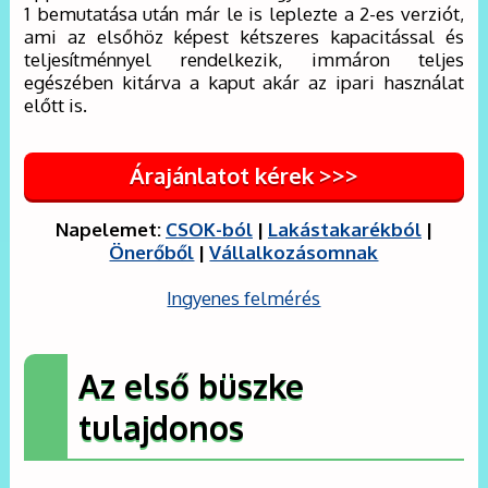
1 bemutatása után már le is leplezte a 2-es verziót,
ami az elsőhöz képest kétszeres kapacitással és
teljesítménnyel rendelkezik, immáron teljes
egészében kitárva a kaput akár az ipari használat
előtt is.
Árajánlatot kérek >>>
Napelemet:
CSOK-ból
|
Lakástakarékból
|
Önerőből
|
Vállalkozásomnak
Ingyenes felmérés
Az első büszke
tulajdonos