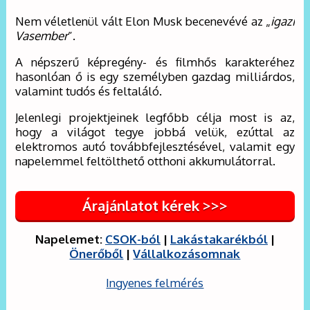
Nem véletlenül vált Elon Musk becenevévé az „
igazi
Vasember
”.
A népszerű képregény- és filmhős karakteréhez
hasonlóan ő is egy személyben gazdag milliárdos,
valamint tudós és feltaláló.
Jelenlegi projektjeinek legfőbb célja most is az,
hogy a világot tegye jobbá velük, ezúttal az
elektromos autó továbbfejlesztésével, valamit egy
napelemmel feltölthető otthoni akkumulátorral.
Árajánlatot kérek >>>
Napelemet:
CSOK-ból
|
Lakástakarékból
|
Önerőből
|
Vállalkozásomnak
Ingyenes felmérés