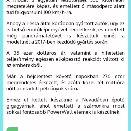
megtételére képes, és emellett 6 másodperc alatt
tud felgyorsulni 100 km/h-ra.
Ahogy a Tesla által korábban gyártott autók, úgy ez
is belső érintőképernyővel rendelkezik, és emellett
még panorámatetővel is készültek ennél a
modellnél a 2017-ben kezdődő gyártás során.
A 35 ezer dolláros ár, valamint a hihetetlen
teljesítmény egészen elképesztő reakciót váltott ki
az emberekből.
Már a bejelentést követő napokban 276 ezer
megrendelés érkezett, és azóta közel fél millióra
nőtt az eladott példányok száma.
Ehhez el kellett készülnie a Nevadában épülő
gigagyárnak, ahol emellett a számunkra most
sokkal fontosabb PowerWall elemek is készülnek.