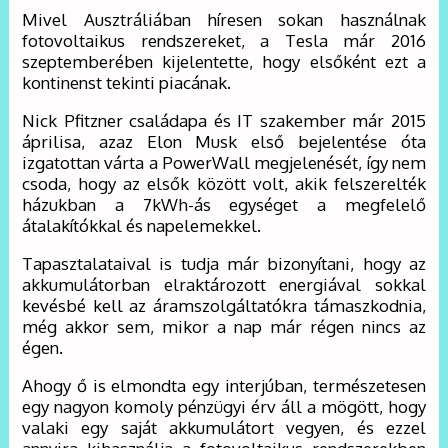
Mivel Ausztráliában híresen sokan használnak
fotovoltaikus rendszereket, a Tesla már 2016
szeptemberében kijelentette, hogy elsőként ezt a
kontinenst tekinti piacának.
Nick Pfitzner családapa és IT szakember már 2015
áprilisa, azaz Elon Musk első bejelentése óta
izgatottan várta a PowerWall megjelenését, így nem
csoda, hogy az elsők között volt, akik felszerelték
házukban a 7kWh-ás egységet a megfelelő
átalakítókkal és napelemekkel.
Tapasztalataival is tudja már bizonyítani, hogy az
akkumulátorban elraktározott energiával sokkal
kevésbé kell az áramszolgáltatókra támaszkodnia,
még akkor sem, mikor a nap már régen nincs az
égen.
Ahogy ő is elmondta egy interjúban, természetesen
egy nagyon komoly pénzügyi érv áll a mögött, hogy
valaki egy saját akkumulátort vegyen, és ezzel