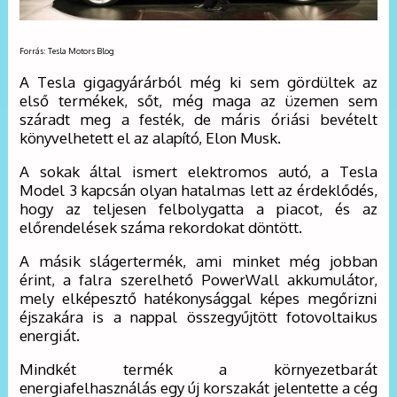
Forrás: Tesla Motors Blog
A Tesla gigagyárárból még ki sem gördültek az
első termékek, sőt, még maga az üzemen sem
száradt meg a festék, de máris óriási bevételt
könyvelhetett el az alapító, Elon Musk.
A sokak által ismert elektromos autó, a Tesla
Model 3 kapcsán olyan hatalmas lett az érdeklődés,
hogy az teljesen felbolygatta a piacot, és az
előrendelések száma rekordokat döntött.
A másik slágertermék, ami minket még jobban
érint, a falra szerelhető PowerWall akkumulátor,
mely elképesztő hatékonysággal képes megőrizni
éjszakára is a nappal összegyűjtött fotovoltaikus
energiát.
Mindkét termék a környezetbarát
energiafelhasználás egy új korszakát jelentette a cég