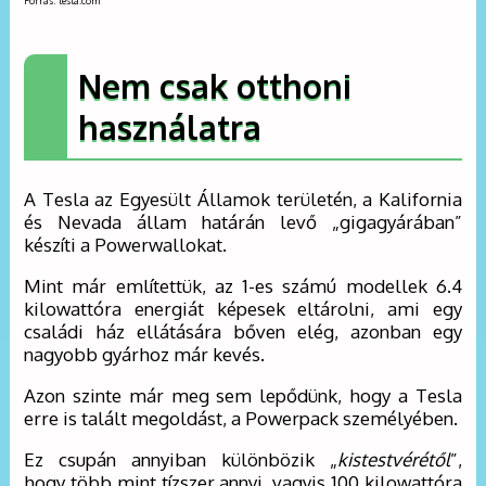
Forrás: tesla.com
Nem csak otthoni
használatra
A Tesla az Egyesült Államok területén, a Kalifornia
és Nevada állam határán levő „gigagyárában”
készíti a Powerwallokat.
Mint már említettük, az 1-es számú modellek 6.4
kilowattóra energiát képesek eltárolni, ami egy
családi ház ellátására bőven elég, azonban egy
nagyobb gyárhoz már kevés.
Azon szinte már meg sem lepődünk, hogy a Tesla
erre is talált megoldást, a Powerpack személyében.
Ez csupán annyiban különbözik „
kistestvérétől
”,
hogy több mint tízszer annyi, vagyis 100 kilowattóra