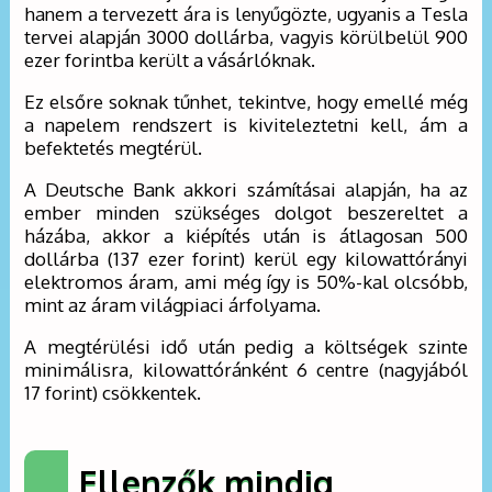
hanem a tervezett ára is lenyűgözte, ugyanis a Tesla
tervei alapján 3000 dollárba, vagyis körülbelül 900
ezer forintba került a vásárlóknak.
Ez elsőre soknak tűnhet, tekintve, hogy emellé még
a napelem rendszert is kiviteleztetni kell, ám a
befektetés megtérül.
A Deutsche Bank akkori számításai alapján, ha az
ember minden szükséges dolgot beszereltet a
házába, akkor a kiépítés után is átlagosan 500
dollárba (137 ezer forint) kerül egy kilowattórányi
elektromos áram, ami még így is 50%-kal olcsóbb,
mint az áram világpiaci árfolyama.
A megtérülési idő után pedig a költségek szinte
minimálisra, kilowattóránként 6 centre (nagyjából
17 forint) csökkentek.
Ellenzők mindig