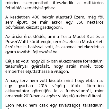
minden szempontból illeszkedik a milliárdos
feltaláló személyiségéhez.
A kezdetben 400 hektár alapterű üzem, még föl
sem épült, de már akkor egy 350 hektáros
bővítéssel készült gazdagodni.
Az óriási érdeklődés, ami a Tesla Model 3-at és a
PowerWallt körüllengte, természetesen Musk üzleti
érzékére is hatással volt, és azonnal belekezdett a
gyára további fejlesztésébe.
Célja az volt, hogy 2016-ban elkezdhesse forradalmi
találmányai gyártását, hogy aztán minél több
emberhez eljuttathassa a világon.
A nagy terv nem volt kisebb, mint hogy ebben az
egy gyárban 2016 végéig több lítium-ion
akkumulátor gördüljön le a futószalagról, mint
amennyit 2013-ban az egész világ elő tudott állítani.
Elon Musk nem csak egy kiváltságos társadalmi