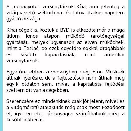
A legnagyobb versenytársuk Kína, ami jelenleg a
világ vezető szélturbina- és fotovoltaikus napelem
gyártó országa.
Kínai cégek is, köztük a BYD is elkezdte már a maga
lítium ionos alapon működő tárolóegységei
gyártását, melyek ugyanazon az elven működnek,
mint a Tesláé, de ezek egyelőre sokkal drágábbak
és kisebb kapacitásúak, mint amerikai
versenytársuk.
Egyelőre ebben a versenyben még Elon Musk-ék
állnak nyerésre, de a fejlesztések nem állnak meg
egyik oldalon sem, mivel a kapitalista fejlődési
szellem ott van a cégekben.
Szerencsére ez mindenkinek csak jót jelent, mivel ez
a világméretű átalakulás még csak most kezdődött
el, így rengeteg újdonságra számíthatunk még a
későbbiekben is.