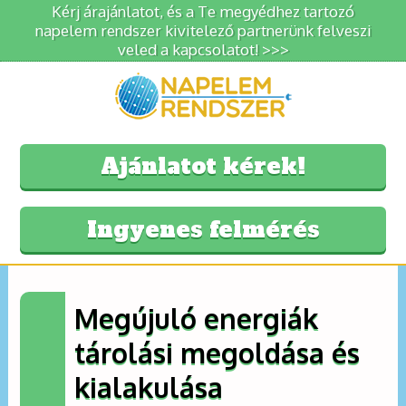
Kérj árajánlatot, és a Te megyédhez tartozó
napelem rendszer kivitelező partnerünk felveszi
veled a kapcsolatot! >>>
Ajánlatot kérek!
Ingyenes felmérés
Megújuló energiák
tárolási megoldása és
kialakulása