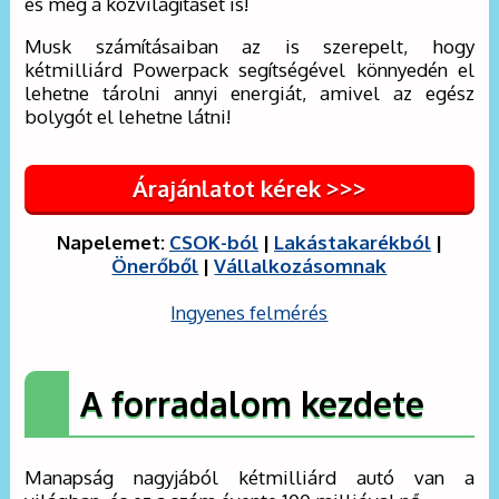
és még a közvilágításét is!
Musk számításaiban az is szerepelt, hogy
kétmilliárd Powerpack segítségével könnyedén el
lehetne tárolni annyi energiát, amivel az egész
bolygót el lehetne látni!
Árajánlatot kérek >>>
Napelemet:
CSOK-ból
|
Lakástakarékból
|
Önerőből
|
Vállalkozásomnak
Ingyenes felmérés
A forradalom kezdete
Manapság nagyjából kétmilliárd autó van a