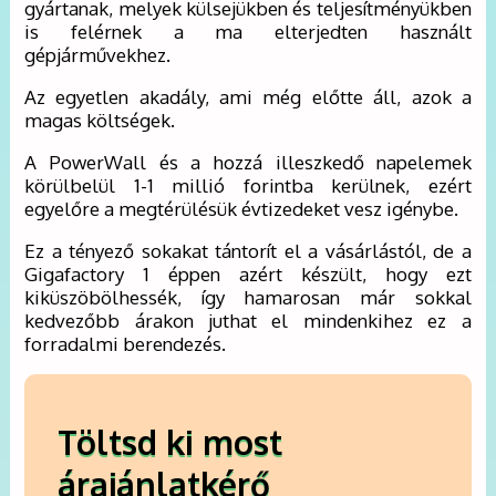
gyártanak, melyek külsejükben és teljesítményükben
is felérnek a ma elterjedten használt
gépjárművekhez.
Az egyetlen akadály, ami még előtte áll, azok a
magas költségek.
A PowerWall és a hozzá illeszkedő napelemek
körülbelül 1-1 millió forintba kerülnek, ezért
egyelőre a megtérülésük évtizedeket vesz igénybe.
Ez a tényező sokakat tántorít el a vásárlástól, de a
Gigafactory 1 éppen azért készült, hogy ezt
kiküszöbölhessék, így hamarosan már sokkal
kedvezőbb árakon juthat el mindenkihez ez a
forradalmi berendezés.
Töltsd ki most
árajánlatkérő